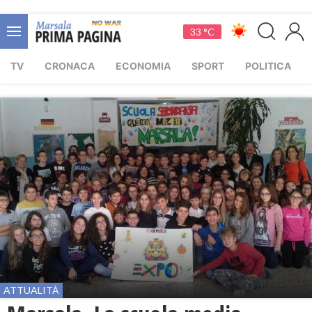
33 °C
TV
CRONACA
ECONOMIA
SPORT
POLITICA
ATTUALITÀ