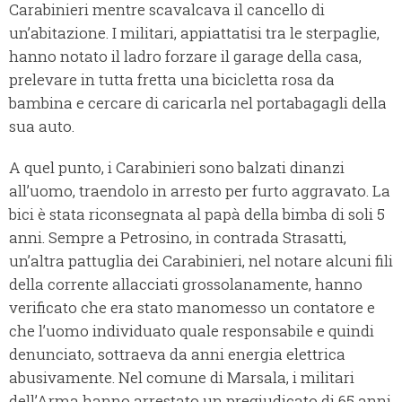
Carabinieri mentre scavalcava il cancello di
un’abitazione. I militari, appiattatisi tra le sterpaglie,
hanno notato il ladro forzare il garage della casa,
prelevare in tutta fretta una bicicletta rosa da
bambina e cercare di caricarla nel portabagagli della
sua auto.
A quel punto, i Carabinieri sono balzati dinanzi
all’uomo, traendolo in arresto per furto aggravato. La
bici è stata riconsegnata al papà della bimba di soli 5
anni. Sempre a Petrosino, in contrada Strasatti,
un’altra pattuglia dei Carabinieri, nel notare alcuni fili
della corrente allacciati grossolanamente, hanno
verificato che era stato manomesso un contatore e
che l’uomo individuato quale responsabile e quindi
denunciato, sottraeva da anni energia elettrica
abusivamente. Nel comune di Marsala, i militari
dell’Arma hanno arrestato un pregiudicato di 65 anni