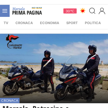
30 °C
TV
CRONACA
ECONOMIA
SPORT
POLITICA
CRONACA