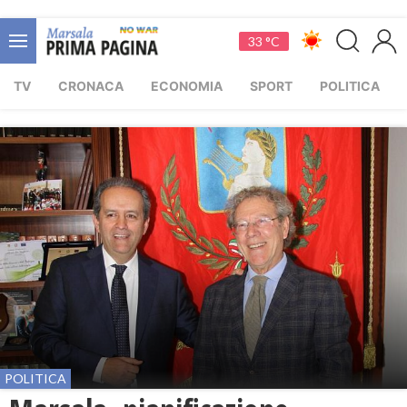
33 °C
TV
CRONACA
ECONOMIA
SPORT
POLITICA
POLITICA