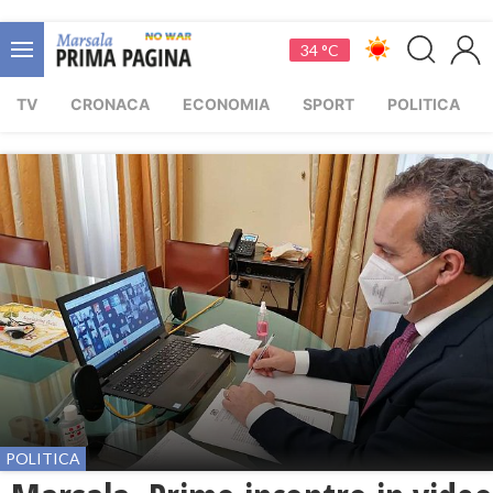
34 °C
TV
CRONACA
ECONOMIA
SPORT
POLITICA
POLITICA