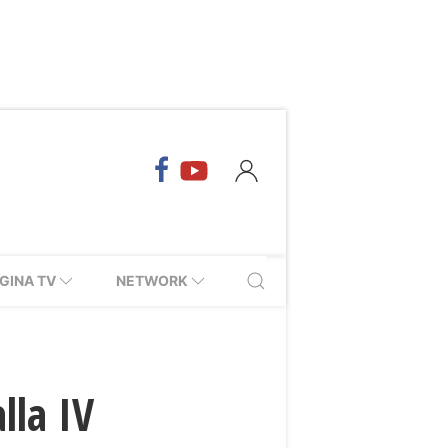
GINA TV
NETWORK
lla IV