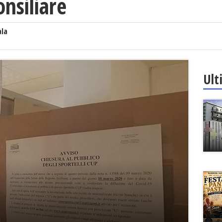
nsiliare
ala
Ult