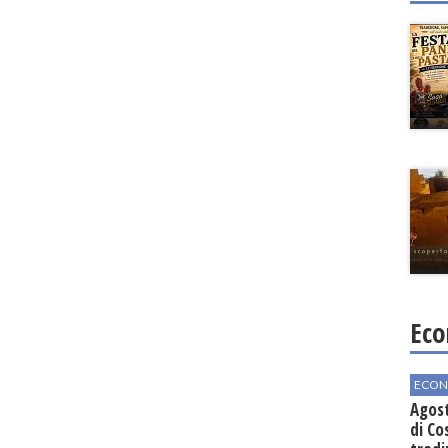
Eco
ECON
Agos
di Co