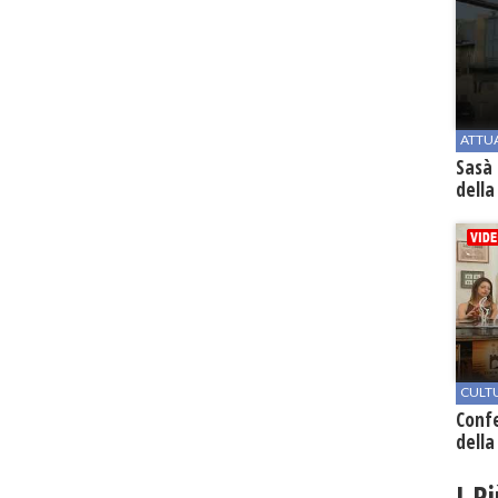
ATTU
Sasà 
della
CULT
Conf
della
I P