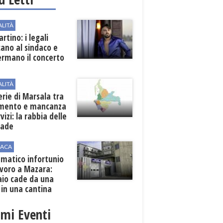
ALITÀ
rtino: i legali
cano al sindaco e
ermano il concerto
ALITÀ
erie di Marsala tra
amento e mancanza
rvizi: la rabbia delle
rade
ACA
matico infortunio
avoro a Mazara:
aio cade da una
 in una cantina
ola
imi Eventi