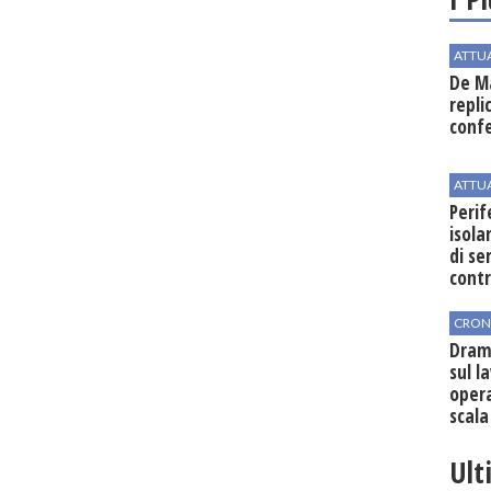
ATTU
De Ma
repli
conf
ATTU
Perif
isol
di se
cont
CRON
Dram
sul l
oper
scala
vinic
Ult