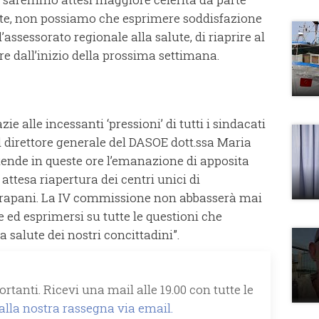
nte, non possiamo che esprimere soddisfazione
l’assessorato regionale alla salute, di riaprire al
ire dall’inizio della prossima settimana.
zie alle incessanti ‘pressioni’ di tutti i sindacati
l direttore generale del DASOE dott.ssa Maria
 attende in queste ore l’emanazione di apposita
 attesa riapertura dei centri unici di
 Trapani. La IV commissione non abbasserà mai
e ed esprimersi su tutte le questioni che
la salute dei nostri concittadini”.
rtanti. Ricevi una mail alle 19.00 con tutte le
 alla nostra rassegna via email.