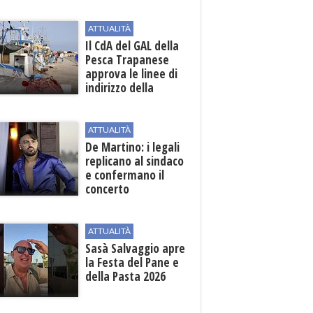
beneficiari
ATTUALITÀ
Il CdA del GAL della
Pesca Trapanese
approva le linee di
indirizzo della
Strategia
territoriale di
sviluppo
ATTUALITÀ
De Martino: i legali
replicano al sindaco
e confermano il
concerto
ATTUALITÀ
Sasà Salvaggio apre
la Festa del Pane e
della Pasta 2026