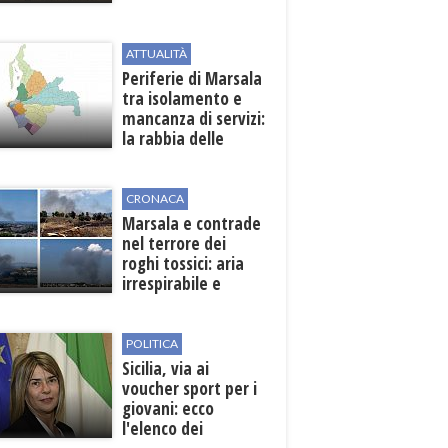
Pasta
ATTUALITÀ
Periferie di Marsala
tra isolamento e
mancanza di servizi:
la rabbia delle
contrade
CRONACA
Marsala e contrade
nel terrore dei
roghi tossici: aria
irrespirabile e
rischio patologie
POLITICA
Sicilia, via ai
voucher sport per i
giovani: ecco
l'elenco dei