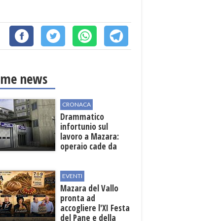
ime news
CRONACA
Drammatico
infortunio sul
lavoro a Mazara:
operaio cade da
una scala in una
cantina vinicola
EVENTI
Mazara del Vallo
pronta ad
accogliere l'XI Festa
del Pane e della