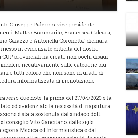
nte Giuseppe Palermo; vice presidente
nenti: Matteo Bommarito, Francesca Calcara,
o Gaiazzo e Antonella Coronetta) dichiara:
esso in evidenza le criticità del nostro
i CUP provinciali ha creato non pochi disagi
ad incidere negativamente sulle categorie più
iani e tutti coloro che non sono in grado di
edura informatizzata di prenotazione.
raverso due note, la prima del 27/04/2020 e la
tato ed evidenziato la necessità di riapertura
 azione è stata sostenuta dal sindaco dott.
el consiglio Vito Gancitano, dalIe sigle
ategoria Medica ed Infermieristica e dal
 Ci saremmo attesi maggiore celerità da parte