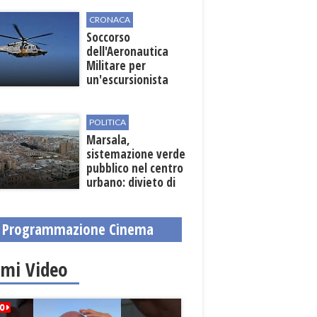
CRONACA
Soccorso
dell'Aeronautica
Militare per
un'escursionista
ferita nella Riserva
dello Zingaro
POLITICA
Marsala,
sistemazione verde
pubblico nel centro
urbano: divieto di
sosta nelle vie
interessate
Programmazione Cinema
imi Video