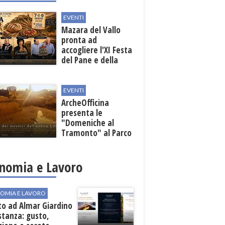
EVENTI
Mazara del Vallo
pronta ad
accogliere l'XI Festa
del Pane e della
Pasta
EVENTI
ArcheOfficina
presenta le
"Domeniche al
Tramonto" al Parco
Archeologico di
Lilibeo
nomia e Lavoro
OMIA E LAVORO
to ad Almar Giardino
stanza: gusto,