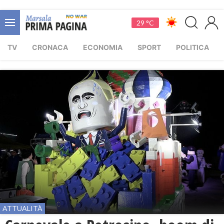
29 °C
TV
CRONACA
ECONOMIA
SPORT
POLITICA
ATTUALITÀ