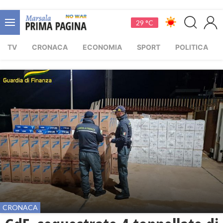
29 °C
TV
CRONACA
ECONOMIA
SPORT
POLITICA
CRONACA