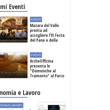
imi Eventi
EVENTI
Mazara del Vallo
pronta ad
accogliere l'XI Festa
del Pane e della
Pasta
EVENTI
ArcheOfficina
presenta le
"Domeniche al
Tramonto" al Parco
Archeologico di
Lilibeo
nomia e Lavoro
OMIA E LAVORO