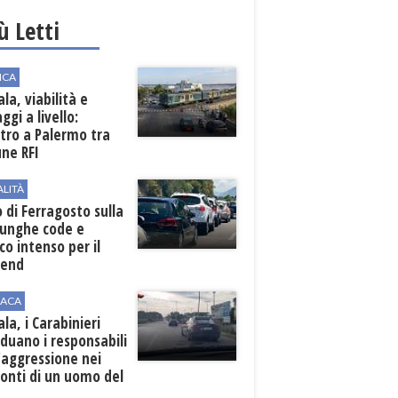
iù Letti
ICA
la, viabilità e
ggi a livello:
tro a Palermo tra
ne RFI
ALITÀ
 di Ferragosto sulla
lunghe code e
ico intenso per il
end
ACA
la, i Carabinieri
iduano i responsabili
'aggressione nei
onti di un uomo del
o