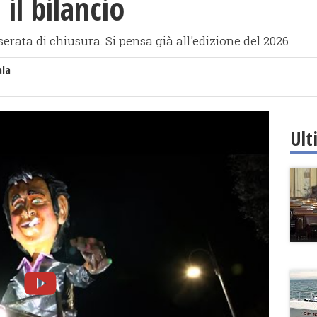
 il bilancio
serata di chiusura. Si pensa già all'edizione del 2026
ala
Ult