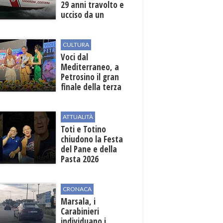
29 anni travolto e
ucciso da un
gommone in mare
CULTURA
Voci dal
Mediterraneo, a
Petrosino il gran
finale della terza
edizione: attesi sul
palco i Jalisse
ATTUALITÀ
Toti e Totino
chiudono la Festa
del Pane e della
Pasta 2026
CRONACA
Marsala, i
Carabinieri
individuano i