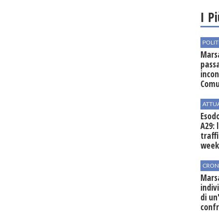
I P
POLIT
Marsa
passa
incon
Comu
ATTU
Esodo
A29: 
traff
week
CRON
Marsa
indiv
di un
confr
post