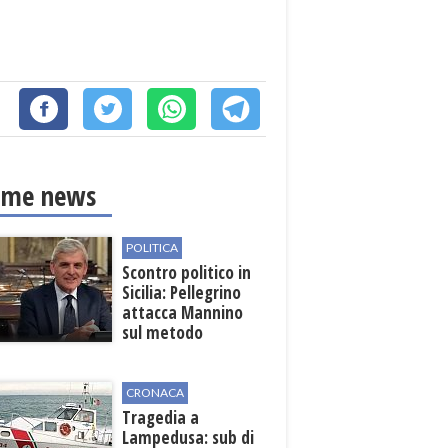
ime news
POLITICA
Scontro politico in
Sicilia: Pellegrino
attacca Mannino
sul metodo
democratico
CRONACA
Tragedia a
Lampedusa: sub di