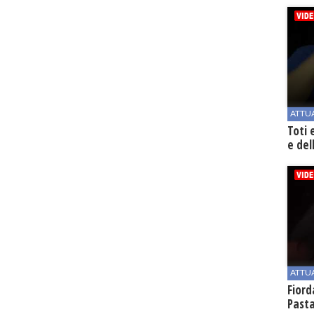
ATTU
Toti 
e del
ATTU
Fiord
Past