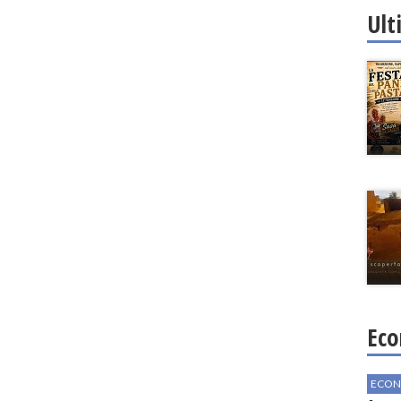
Ult
Eco
ECON