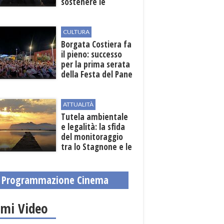
sostenere le
imprese
CULTURA
​Borgata Costiera fa
il pieno: successo
per la prima serata
della Festa del Pane
e della Pasta
ATTUALITÀ
Tutela ambientale
e legalità: la sfida
del monitoraggio
tra lo Stagnone e le
contrade marsalesi
Programmazione Cinema
imi Video