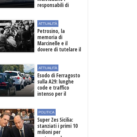
responsabili di
un'aggressione nei
confronti di un
uomo del posto
ATTUALITÀ
Petrosino, la
memoria di
Marcinelle e il
dovere di tutelare il
lavoro
ATTUALITÀ
Esodo di Ferragosto
sulla A29: lunghe
code e traffico
intenso per il
weekend
POLITICA
Super Zes Sicilia:
stanziati i primi 10
milioni per