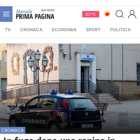
33 °C
TV
CRONACA
ECONOMIA
SPORT
POLITICA
CRONACA