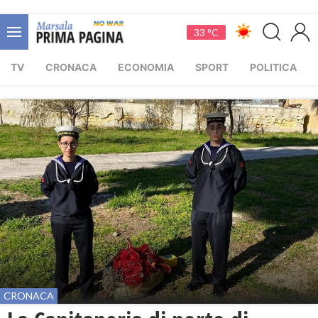
33 °C
TV
CRONACA
ECONOMIA
SPORT
POLITICA
CRONACA