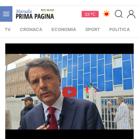
33 °C
TV
CRONACA
ECONOMIA
SPORT
POLITICA