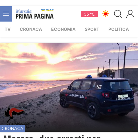
35 °C
TV
CRONACA
ECONOMIA
SPORT
POLITICA
CRONACA