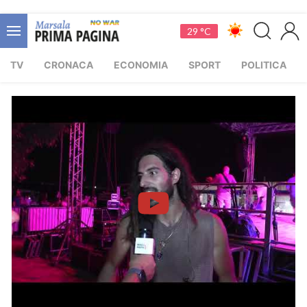
29 °C
TV
CRONACA
ECONOMIA
SPORT
POLITICA