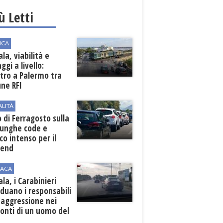
iù Letti
ICA
la, viabilità e
ggi a livello:
tro a Palermo tra
ne RFI
ALITÀ
 di Ferragosto sulla
lunghe code e
ico intenso per il
end
ACA
la, i Carabinieri
iduano i responsabili
'aggressione nei
onti di un uomo del
o