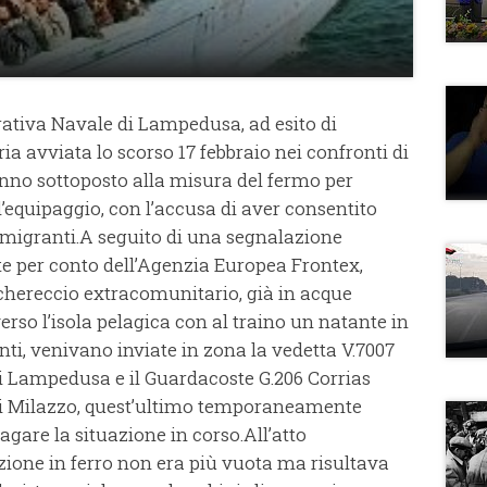
rativa Navale di Lampedusa, ad esito di
aria avviata lo scorso 17 febbraio nei confronti di
nno sottoposto alla misura del fermo per
ll’equipaggio, con l’accusa di aver consentito
 11 migranti.A seguito di una segnalazione
e per conto dell’Agenzia Europea Frontex,
hereccio extracomunitario, già in acque
 verso l’isola pelagica con al traino un natante in
nti, venivano inviate in zona la vedetta V.7007
i Lampedusa e il Guardacoste G.206 Corrias
di Milazzo, quest’ultimo temporaneamente
ndagare la situazione in corso.All’atto
cazione in ferro non era più vuota ma risultava