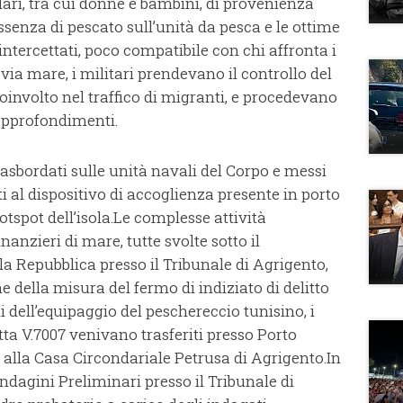
lari, tra cui donne e bambini, di provenienza
assenza di pescato sull’unità da pesca e le ottime
intercettati, poco compatibile con chi affronta i
 via mare, i militari prendevano il controllo del
oinvolto nel traffico di migranti, e procedevano
approfondimenti.
rasbordati sulle unità navali del Corpo e messi
ti al dispositivo di accoglienza presente in porto
otspot dell’isola.Le complesse attività
inanzieri di mare, tutte svolte sotto il
a Repubblica presso il Tribunale di Agrigento,
 della misura del fermo di indiziato di delitto
i dell’equipaggio del peschereccio tunisino, i
ta V.7007 venivano trasferiti presso Porto
 alla Casa Circondariale Petrusa di Agrigento.In
 Indagini Preliminari presso il Tribunale di