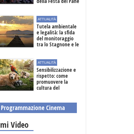
della Festa del Pane
e della Pasta
ATTUALITÀ
Tutela ambientale
e legalità: la sfida
del monitoraggio
tra lo Stagnone e le
contrade marsalesi
ATTUALITÀ
Sensibilizzazione e
rispetto: come
promuovere la
cultura del
benessere animale
dopo la Legge
82/2025
Programmazione Cinema
imi Video