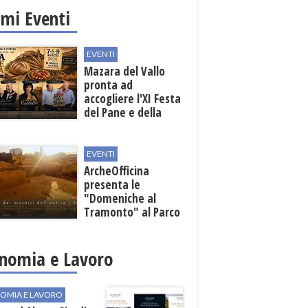
imi Eventi
EVENTI
Mazara del Vallo
pronta ad
accogliere l'XI Festa
del Pane e della
Pasta
EVENTI
ArcheOfficina
presenta le
"Domeniche al
Tramonto" al Parco
Archeologico di
Lilibeo
nomia e Lavoro
OMIA E LAVORO