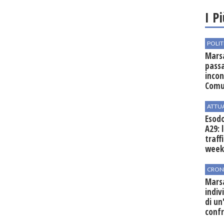
I P
POLIT
Marsa
passa
incon
Comu
ATTU
Esodo
A29: 
traff
week
CRON
Marsa
indiv
di un
confr
post