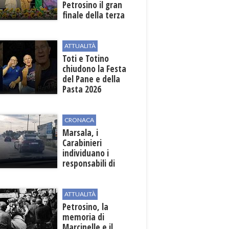
Petrosino il gran
finale della terza
edizione: attesi sul
palco i Jalisse
ATTUALITÀ
Toti e Totino
chiudono la Festa
del Pane e della
Pasta 2026
CRONACA
Marsala, i
Carabinieri
individuano i
responsabili di
un'aggressione nei
confronti di un
uomo del posto
ATTUALITÀ
Petrosino, la
memoria di
Marcinelle e il