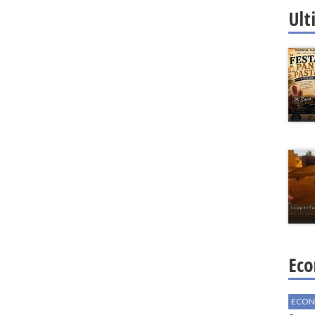
Ult
Eco
ECON