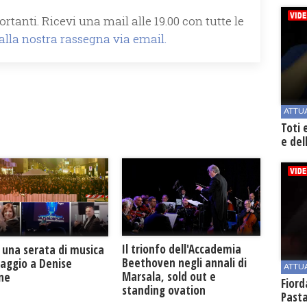
rtanti. Ricevi una mail alle 19.00 con tutte le
 alla nostra rassegna via email.
ATTU
Toti 
e del
Il trionfo dell'Accademia
 una serata di musica
Beethoven negli annali di
maggio a Denise
ATTU
Marsala, sold out e
one
Fiord
standing ovation
Past