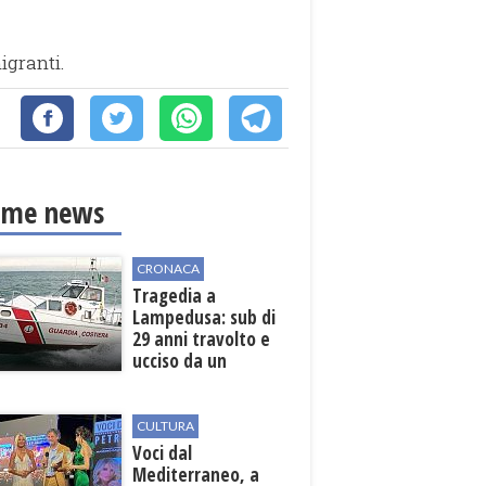
igranti.
ime news
CRONACA
Tragedia a
Lampedusa: sub di
29 anni travolto e
ucciso da un
gommone in mare
CULTURA
Voci dal
Mediterraneo, a