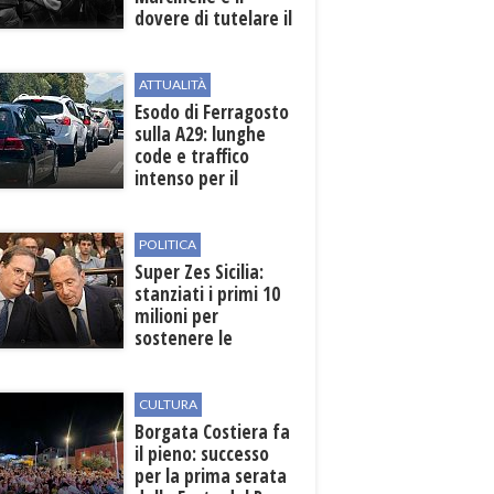
dovere di tutelare il
lavoro
ATTUALITÀ
Esodo di Ferragosto
sulla A29: lunghe
code e traffico
intenso per il
weekend
POLITICA
Super Zes Sicilia:
stanziati i primi 10
milioni per
sostenere le
imprese
CULTURA
​Borgata Costiera fa
il pieno: successo
per la prima serata