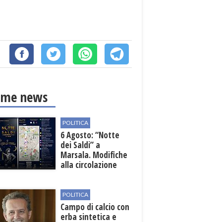
ime news
POLITICA
6 Agosto: “Notte
dei Saldi” a
Marsala. Modifiche
alla circolazione
nelle sedi viarie
interessate alla
manifestazione
POLITICA
Campo di calcio con
erba sintetica e