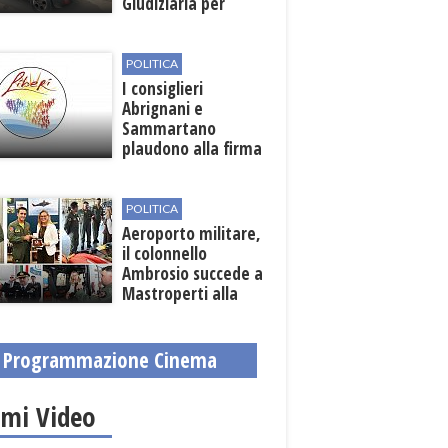
Giudiziaria per
reato d'incendio
POLITICA
I consiglieri
Abrignani e
Sammartano
plaudono alla firma
per la scerbatura e
la prevenzione
roghi
POLITICA
Aeroporto militare,
il colonnello
Ambrosio succede a
Mastroperti alla
guida
Programmazione Cinema
imi Video