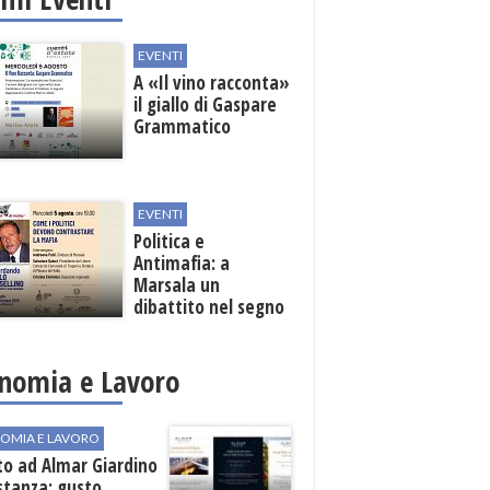
EVENTI
A «Il vino racconta»
il giallo di Gaspare
Grammatico
EVENTI
Politica e
Antimafia: a
Marsala un
dibattito nel segno
di Paolo Borsellino
nomia e Lavoro
OMIA E LAVORO
to ad Almar Giardino
stanza: gusto,