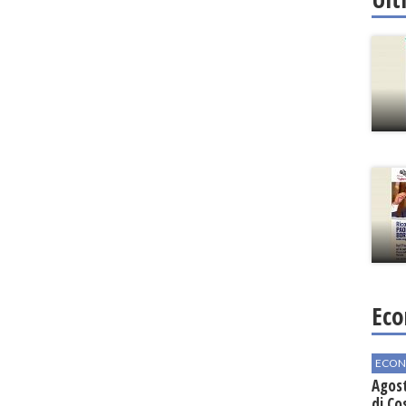
Eco
ECON
Agos
di Co