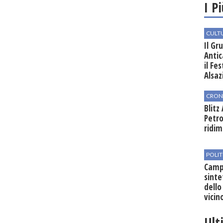
I P
CULT
Il Gr
Antic
il Fe
Alsaz
CRON
Blitz
Petro
ridim
POLIT
Campo
sinte
dello
vicin
regio
Ult