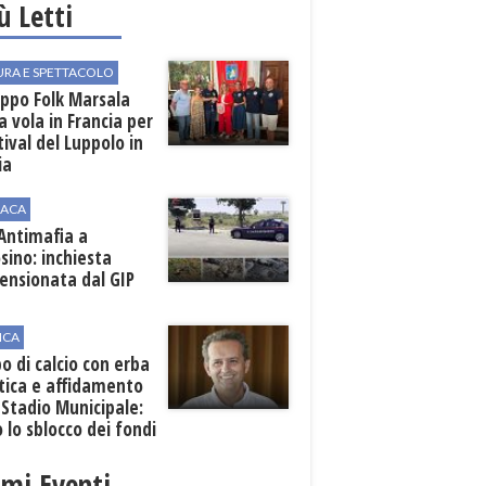
iù Letti
URA E SPETTACOLO
uppo Folk Marsala
a vola in Francia per
stival del Luppolo in
ia
ACA
 Antimafia a
sino: inchiesta
ensionata dal GIP
ICA
 di calcio con erba
tica e affidamento
 Stadio Municipale:
o lo sblocco dei fondi
nali
imi Eventi