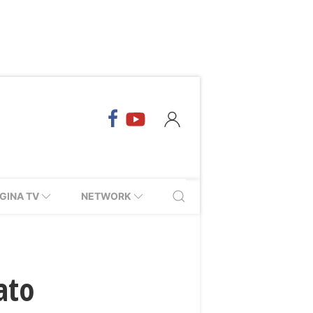
GINA TV
NETWORK
ato