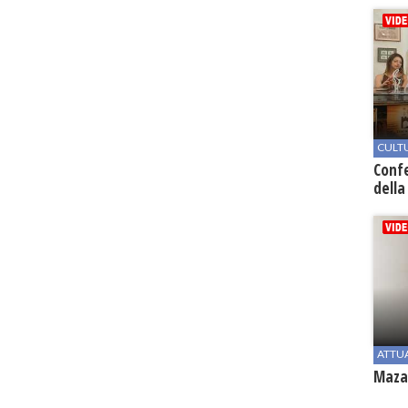
CULT
Conf
della
ATTU
Mazar