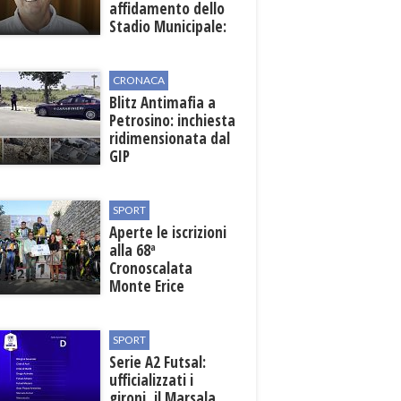
affidamento dello
Stadio Municipale:
vicino lo sblocco dei
fondi regionali
CRONACA
Blitz Antimafia a
Petrosino: inchiesta
ridimensionata dal
GIP
SPORT
Aperte le iscrizioni
alla 68ª
Cronoscalata
Monte Erice
SPORT
Serie A2 Futsal:
ufficializzati i
gironi, il Marsala