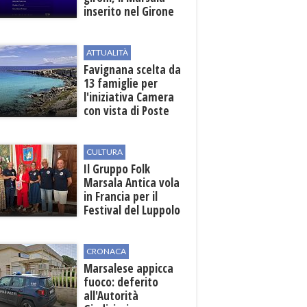
inserito nel Girone
D
ATTUALITÀ
Favignana scelta da
13 famiglie per
l'iniziativa Camera
con vista di Poste
Italiane
CULTURA
Il Gruppo Folk
Marsala Antica vola
in Francia per il
Festival del Luppolo
in Alsazia
CRONACA
Marsalese appicca
fuoco: deferito
all'Autorità