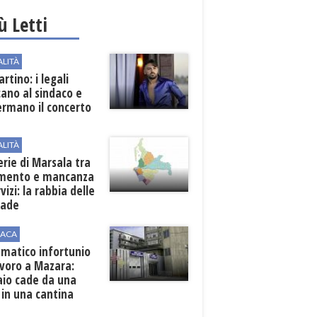
iù Letti
ALITÀ
rtino: i legali
cano al sindaco e
ermano il concerto
ALITÀ
erie di Marsala tra
amento e mancanza
rvizi: la rabbia delle
rade
ACA
matico infortunio
avoro a Mazara:
aio cade da una
 in una cantina
ola