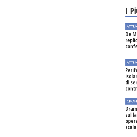
I P
ATTU
De Ma
repli
conf
ATTU
Perif
isol
di se
cont
CRON
Dram
sul l
oper
scala
vinic