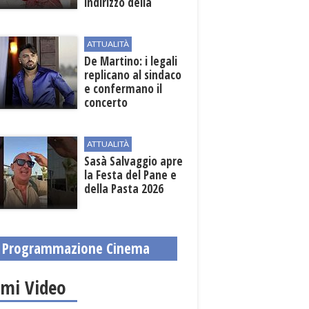
indirizzo della
Strategia
territoriale di
sviluppo
ATTUALITÀ
De Martino: i legali
replicano al sindaco
e confermano il
concerto
ATTUALITÀ
Sasà Salvaggio apre
la Festa del Pane e
della Pasta 2026
Programmazione Cinema
imi Video