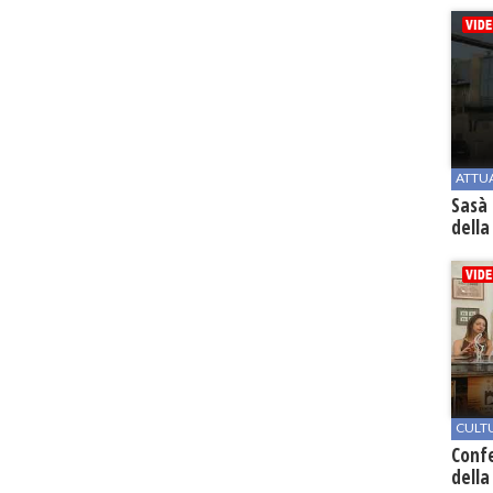
ATTU
Sasà 
della
CULT
Conf
della