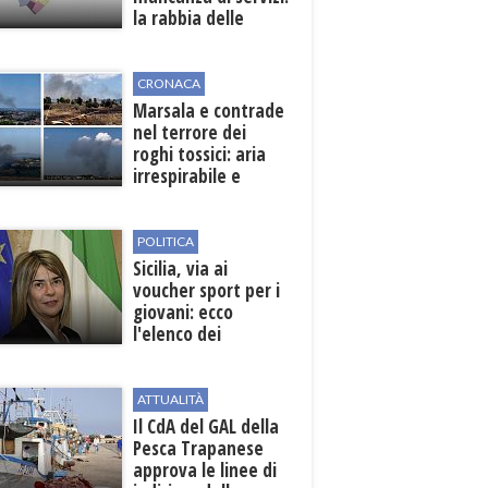
la rabbia delle
contrade
CRONACA
Marsala e contrade
nel terrore dei
roghi tossici: aria
irrespirabile e
rischio patologie
POLITICA
Sicilia, via ai
voucher sport per i
giovani: ecco
l'elenco dei
beneficiari
ATTUALITÀ
Il CdA del GAL della
Pesca Trapanese
approva le linee di