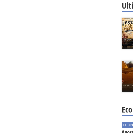
Ult
Eco
ECON
Agos