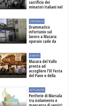
sacrificio dei
minatori italiani nel
mondo
CRONACA
Drammatico
infortunio sul
lavoro a Mazara:
operaio cade da
una scala in una
cantina vinicola
EVENTI
Mazara del Vallo
pronta ad
accogliere l'XI Festa
del Pane e della
Pasta
ATTUALITÀ
Periferie di Marsala
tra isolamento e
mancanza di servizi: