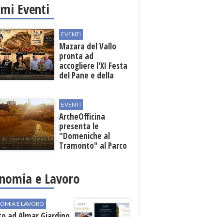
imi Eventi
EVENTI
Mazara del Vallo
pronta ad
accogliere l'XI Festa
del Pane e della
Pasta
EVENTI
ArcheOfficina
presenta le
"Domeniche al
Tramonto" al Parco
Archeologico di
Lilibeo
nomia e Lavoro
OMIA E LAVORO
to ad Almar Giardino