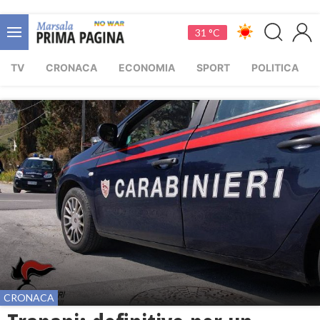
31 °C
TV
CRONACA
ECONOMIA
SPORT
POLITICA
CRONACA