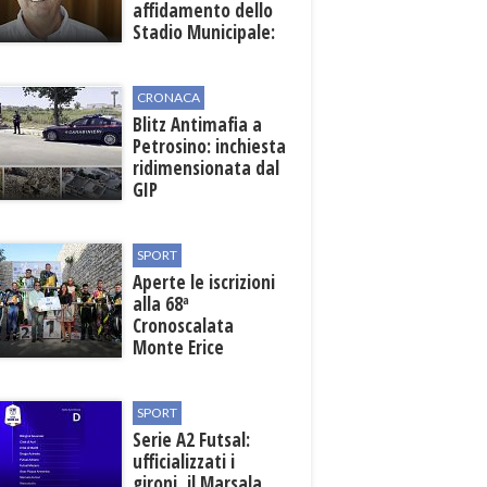
affidamento dello
Stadio Municipale:
vicino lo sblocco dei
fondi regionali
CRONACA
Blitz Antimafia a
Petrosino: inchiesta
ridimensionata dal
GIP
SPORT
Aperte le iscrizioni
alla 68ª
Cronoscalata
Monte Erice
SPORT
Serie A2 Futsal:
ufficializzati i
gironi, il Marsala