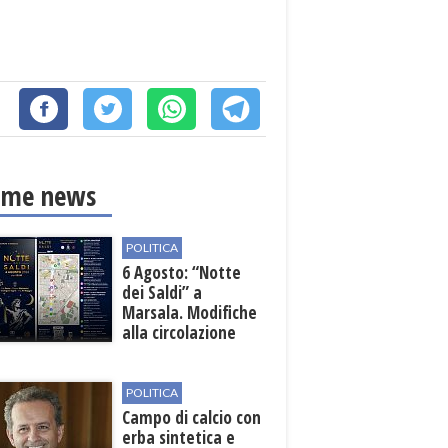
ime news
POLITICA
6 Agosto: “Notte
dei Saldi” a
Marsala. Modifiche
alla circolazione
nelle sedi viarie
interessate alla
manifestazione
POLITICA
Campo di calcio con
erba sintetica e