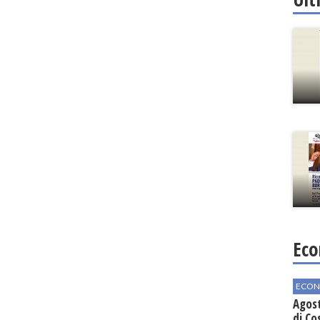
Eco
ECON
Agos
di Co