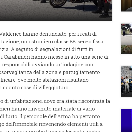
 Valderice hanno denunciato, per i reati di
ttazione, uno straniero classe 88, senza fissa
zia. A seguito di segnalazioni di furti in
, i Carabinieri hanno messo in atto una serie di
dei responsabili avviando un’indagine con
osorveglianza della zona e pattugliamento
alneare, ove molte abitazioni risultano
n quanto case di villeggiatura.
 di un’abitazione, dove era stata riscontrata la
binieri hanno rinvenuto materiale di vario
i furto. Il personale dell’Arma ha pertanto
go dell’immobile rinvenendo elementi utili a
e, un nigeriano che lì aveva lasciato anche