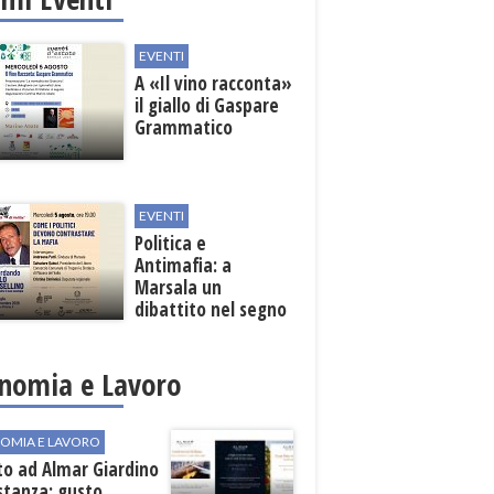
EVENTI
A «Il vino racconta»
il giallo di Gaspare
Grammatico
EVENTI
Politica e
Antimafia: a
Marsala un
dibattito nel segno
di Paolo Borsellino
nomia e Lavoro
OMIA E LAVORO
to ad Almar Giardino
stanza: gusto,