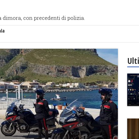
sa dimora, con precedenti di polizia.
ala
Ult