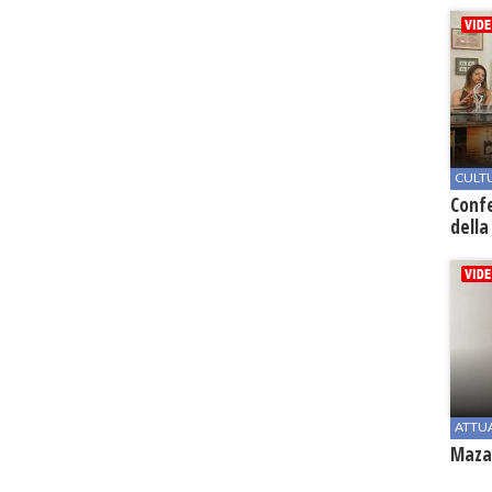
CULT
Conf
della
ATTU
Mazar