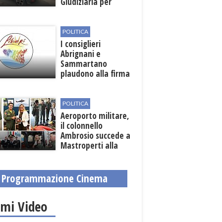
Giudiziaria per
reato d'incendio
POLITICA
I consiglieri
Abrignani e
Sammartano
plaudono alla firma
per la scerbatura e
la prevenzione
roghi
POLITICA
Aeroporto militare,
il colonnello
Ambrosio succede a
Mastroperti alla
guida
Programmazione Cinema
imi Video