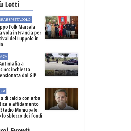
iù Letti
URA E SPETTACOLO
uppo Folk Marsala
a vola in Francia per
stival del Luppolo in
ia
ACA
 Antimafia a
sino: inchiesta
ensionata dal GIP
ICA
 di calcio con erba
tica e affidamento
 Stadio Municipale:
o lo sblocco dei fondi
nali
imi Eventi