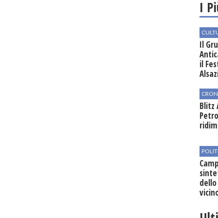
I P
CULT
Il Gr
Antic
il Fe
Alsaz
CRON
Blitz
Petro
ridim
POLIT
Campo
sinte
dello
vicin
regio
Ult