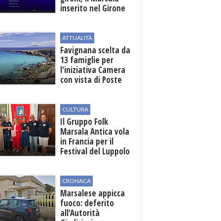
inserito nel Girone
D
ATTUALITÀ
Favignana scelta da
13 famiglie per
l'iniziativa Camera
con vista di Poste
Italiane
CULTURA
Il Gruppo Folk
Marsala Antica vola
in Francia per il
Festival del Luppolo
in Alsazia
CRONACA
Marsalese appicca
fuoco: deferito
all'Autorità