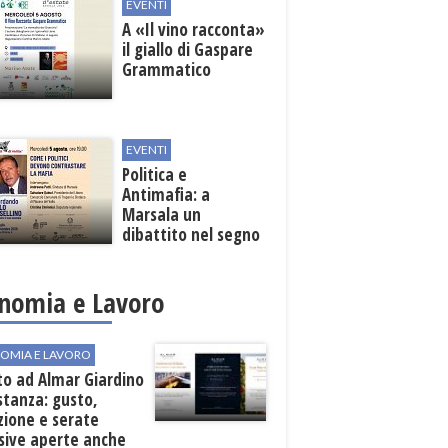
EVENTI
A «Il vino racconta»
il giallo di Gaspare
Grammatico
EVENTI
Politica e
Antimafia: a
Marsala un
dibattito nel segno
di Paolo Borsellino
nomia e Lavoro
OMIA E LAVORO
to ad Almar Giardino
stanza: gusto,
zione e serate
sive aperte anche