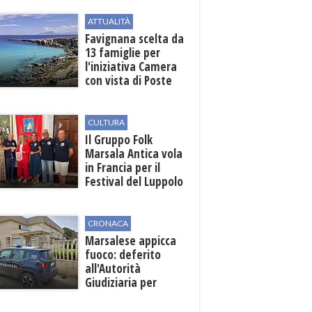
ATTUALITÀ
Favignana scelta da
13 famiglie per
l'iniziativa Camera
con vista di Poste
Italiane
CULTURA
Il Gruppo Folk
Marsala Antica vola
in Francia per il
Festival del Luppolo
in Alsazia
CRONACA
Marsalese appicca
fuoco: deferito
all'Autorità
Giudiziaria per
reato d'incendio