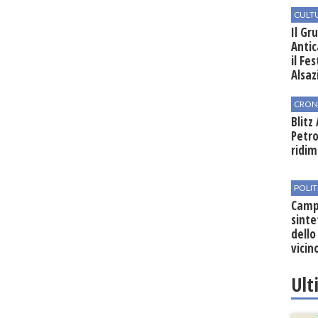
CULT
Il Gr
Antic
il Fe
Alsaz
CRON
Blitz
Petro
ridim
POLIT
Campo
sinte
dello
vicin
regio
Ult