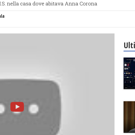
.I.S. nella casa dove abitava Anna Corona
ala
Ult