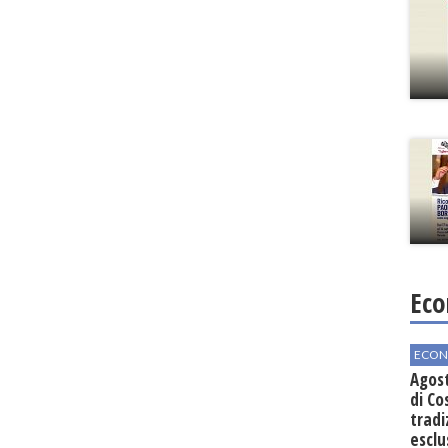
Eco
ECON
Agos
di Co
tradi
esclu