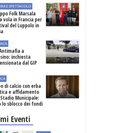
URA E SPETTACOLO
uppo Folk Marsala
a vola in Francia per
stival del Luppolo in
ia
ACA
 Antimafia a
sino: inchiesta
ensionata dal GIP
ICA
 di calcio con erba
tica e affidamento
 Stadio Municipale:
o lo sblocco dei fondi
nali
imi Eventi