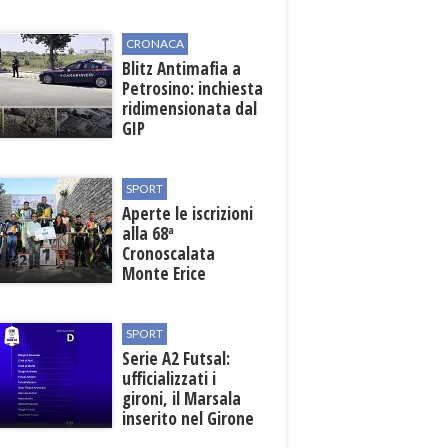
vicino lo sblocco dei
fondi regionali
CRONACA
Blitz Antimafia a
Petrosino: inchiesta
ridimensionata dal
GIP
SPORT
Aperte le iscrizioni
alla 68ª
Cronoscalata
Monte Erice
SPORT
Serie A2 Futsal:
ufficializzati i
gironi, il Marsala
inserito nel Girone
D