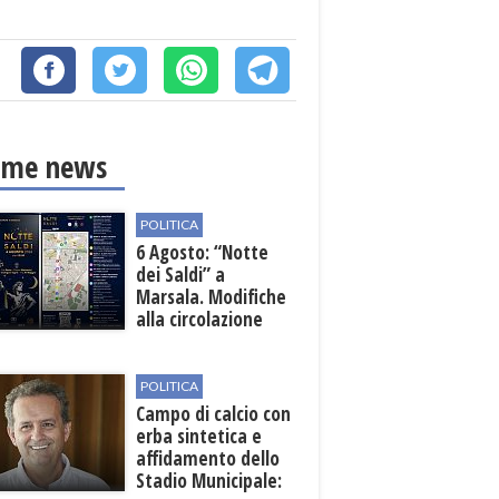
ime news
POLITICA
6 Agosto: “Notte
dei Saldi” a
Marsala. Modifiche
alla circolazione
nelle sedi viarie
interessate alla
manifestazione
POLITICA
Campo di calcio con
erba sintetica e
affidamento dello
Stadio Municipale: