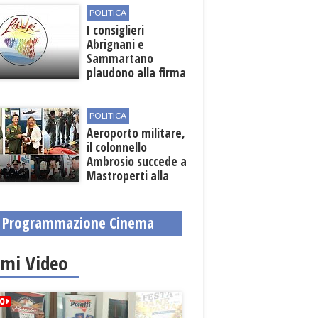
POLITICA
I consiglieri
Abrignani e
Sammartano
plaudono alla firma
per la scerbatura e
la prevenzione
roghi
POLITICA
Aeroporto militare,
il colonnello
Ambrosio succede a
Mastroperti alla
guida
Programmazione Cinema
imi Video