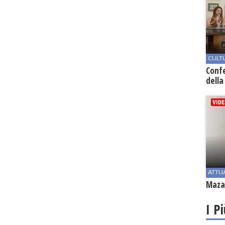
CULT
Conf
della
ATTU
Mazar
I P