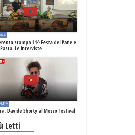
URA
erenza stampa 11^ Festa del Pane e
 Pasta. Le interviste
ALITÀ
a, Davide Shorty al Mezzo Festival
iù Letti