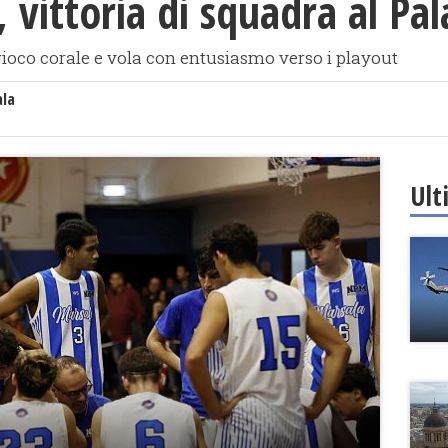
, vittoria di squadra al P
ioco corale e vola con entusiasmo verso i playout
ala
Ult