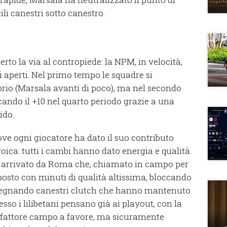
li canestri sotto canestro.
rto la via al contropiede: la NPM, in velocità,
iri aperti. Nel primo tempo le squadre si
ibrio (Marsala avanti di poco), ma nel secondo
ando il +10 nel quarto periodo grazie a una
ido.
ove ogni giocatore ha dato il suo contributo
oica: tutti i cambi hanno dato energia e qualità.
, arrivato da Roma che, chiamato in campo per
isposto con minuti di qualità altissima, bloccando
 segnando canestri clutch che hanno mantenuto
esso i lilibetani pensano già ai playout, con la
 fattore campo a favore, ma sicuramente