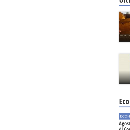
Eco
ECON
Agos
di Co