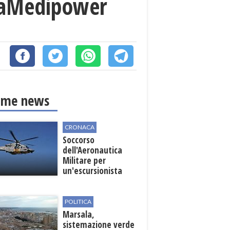
alaMedipower
ime news
CRONACA
Soccorso
dell'Aeronautica
Militare per
un'escursionista
ferita nella Riserva
dello Zingaro
POLITICA
Marsala,
sistemazione verde