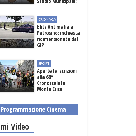
Stadio Municipale:
vicino lo sblocco dei
fondi regionali
CRONACA
Blitz Antimafia a
Petrosino: inchiesta
ridimensionata dal
GIP
SPORT
Aperte le iscrizioni
alla 68ª
Cronoscalata
Monte Erice
Programmazione Cinema
imi Video