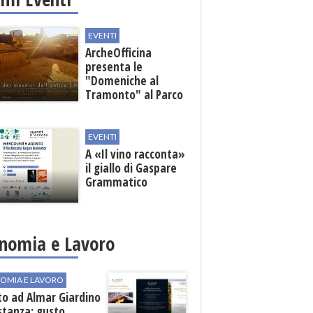
EVENTI
ArcheOfficina
presenta le
"Domeniche al
Tramonto" al Parco
Archeologico di
Lilibeo
EVENTI
A «Il vino racconta»
il giallo di Gaspare
Grammatico
nomia e Lavoro
OMIA E LAVORO
to ad Almar Giardino
stanza: gusto,