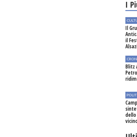
I P
CULT
Il Gr
Antic
il Fe
Alsaz
CRON
Blitz
Petro
ridim
POLIT
Campo
sinte
dello
vicin
regio
Ult