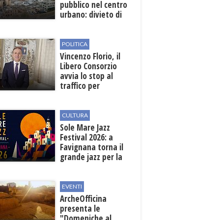
pubblico nel centro
urbano: divieto di
sosta nelle vie
interessate
POLITICA
Vincenzo Florio, il
Libero Consorzio
avvia lo stop al
traffico per
collegare la
stazione
all'aeroporto
CULTURA
Sole Mare Jazz
Festival 2026: a
Favignana torna il
grande jazz per la
quarta edizione
EVENTI
ArcheOfficina
presenta le
"Domeniche al