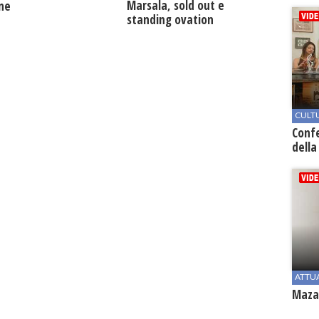
Marsala, sold out e
one
standing ovation
CULT
Conf
della
ATTU
Mazar