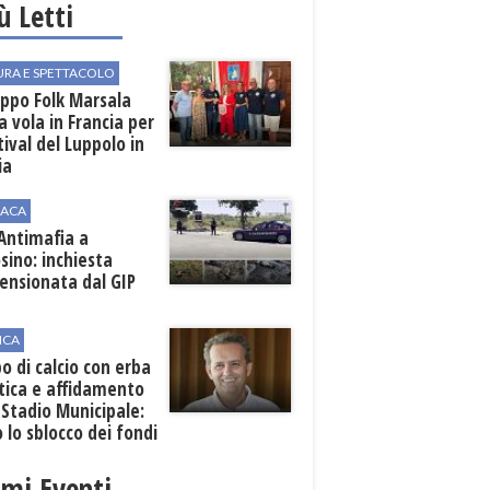
iù Letti
URA E SPETTACOLO
uppo Folk Marsala
a vola in Francia per
stival del Luppolo in
ia
ACA
 Antimafia a
sino: inchiesta
ensionata dal GIP
ICA
 di calcio con erba
tica e affidamento
 Stadio Municipale:
o lo sblocco dei fondi
nali
imi Eventi