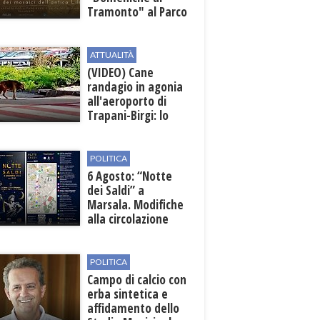
Tramonto" al Parco
Archeologico di
Lilibeo
ATTUALITÀ
(VIDEO) Cane
randagio in agonia
all'aeroporto di
Trapani-Birgi: lo
scempio della Sicilia
POLITICA
6 Agosto: “Notte
dei Saldi” a
Marsala. Modifiche
alla circolazione
nelle sedi viarie
interessate alla
manifestazione
POLITICA
Campo di calcio con
erba sintetica e
affidamento dello