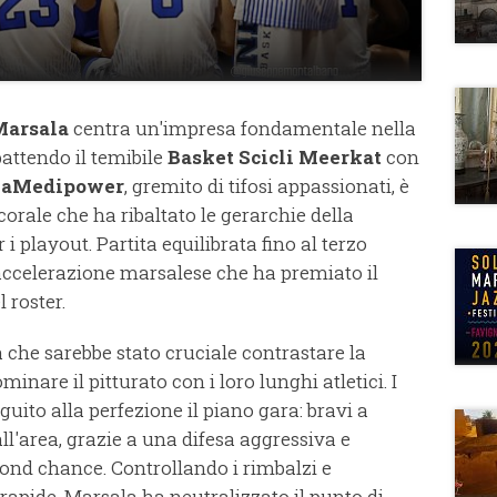
Marsala
centra un'impresa fondamentale nella
battendo il temibile
Basket Scicli Meerkat
con
laMedipower
, gremito di tifosi appassionati, è
corale che ha ribaltato le gerarchie della
 i playout. Partita equilibrata fino al terzo
 accelerazione marsalese che ha premiato il
 roster.
 che sarebbe stato cruciale contrastare la
ominare il pitturato con i loro lunghi atletici. I
uito alla perfezione il piano gara: bravi a
all'area, grazie a una difesa aggressiva e
econd chance. Controllando i rimbalzi e
rapide, Marsala ha neutralizzato il punto di