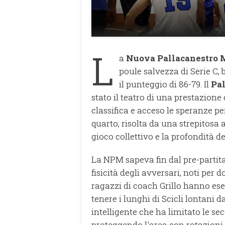
L
a
Nuova Pallacanestro 
poule salvezza di Serie C, 
il punteggio di 86-79. Il
Pa
stato il teatro di una prestazione 
classifica e acceso le speranze per
quarto, risolta da una strepitosa
gioco collettivo e la profondità del
La NPM sapeva fin dal pre-partita
fisicità degli avversari, noti per d
ragazzi di coach Grillo hanno eseg
tenere i lunghi di Scicli lontani d
intelligente che ha limitato le s
proteggendo l'area con rotazioni 