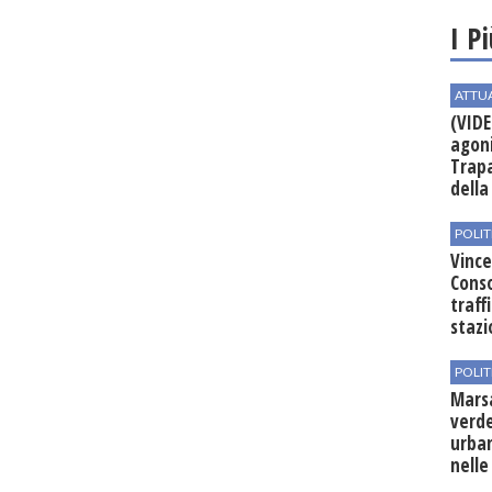
I P
ATTU
(VIDE
agoni
Trapa
della 
POLIT
Vince
Conso
traff
stazi
POLIT
Mars
verde
urban
nelle