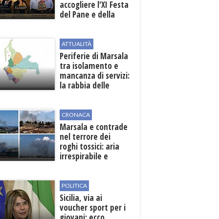
accogliere l'XI Festa
del Pane e della
Pasta
ATTUALITÀ
Periferie di Marsala
tra isolamento e
mancanza di servizi:
la rabbia delle
contrade
CRONACA
Marsala e contrade
nel terrore dei
roghi tossici: aria
irrespirabile e
rischio patologie
POLITICA
Sicilia, via ai
voucher sport per i
giovani: ecco