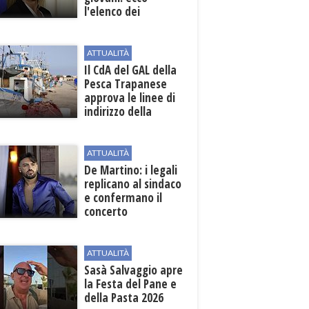
l'elenco dei
beneficiari
ATTUALITÀ
Il CdA del GAL della
Pesca Trapanese
approva le linee di
indirizzo della
Strategia
territoriale di
sviluppo
ATTUALITÀ
De Martino: i legali
replicano al sindaco
e confermano il
concerto
ATTUALITÀ
Sasà Salvaggio apre
la Festa del Pane e
della Pasta 2026