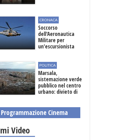
CRONACA
Soccorso
dell'Aeronautica
Militare per
un'escursionista
ferita nella Riserva
dello Zingaro
POLITICA
Marsala,
sistemazione verde
pubblico nel centro
urbano: divieto di
sosta nelle vie
interessate
Programmazione Cinema
imi Video