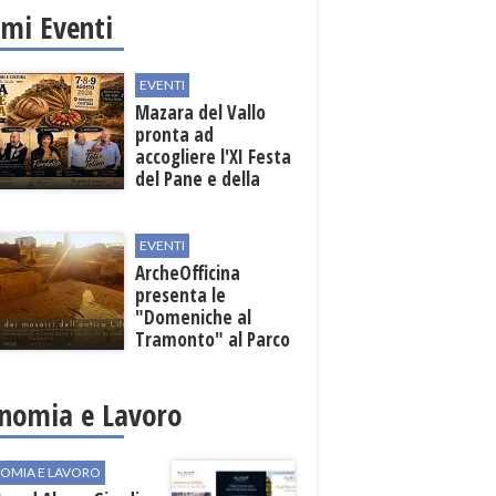
imi Eventi
EVENTI
Mazara del Vallo
pronta ad
accogliere l'XI Festa
del Pane e della
Pasta
EVENTI
ArcheOfficina
presenta le
"Domeniche al
Tramonto" al Parco
Archeologico di
Lilibeo
nomia e Lavoro
OMIA E LAVORO