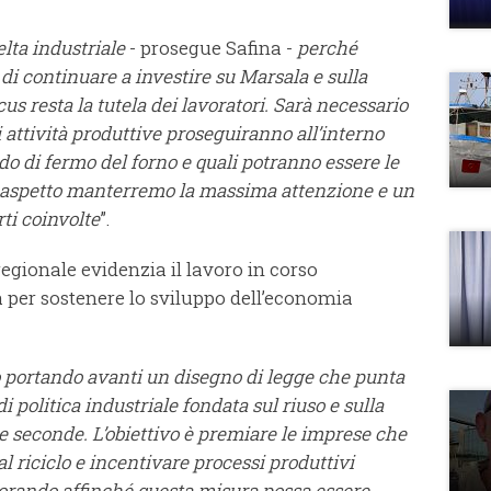
lta industriale
- prosegue Safina -
perché
 di continuare a investire su Marsala e sulla
ocus resta la tutela dei lavoratori. Sarà necessario
attività produttive proseguiranno all’interno
do di fermo del forno e quali potranno essere le
o aspetto manterremo la massima attenzione e un
ti coinvolte
”.
egionale evidenzia il lavoro in corso
 per sostenere lo sviluppo dell’economia
o portando avanti un disegno di legge che punta
 politica industriale fondata sul riuso e sulla
e seconde. L’obiettivo è premiare le imprese che
l riciclo e incentivare processi produttivi
vorando affinché questa misura possa essere