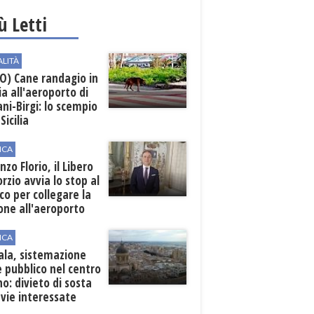
iù Letti
ALITÀ
O) Cane randagio in
a all'aeroporto di
ni-Birgi: lo scempio
Sicilia
ICA
nzo Florio, il Libero
rzio avvia lo stop al
ico per collegare la
one all'aeroporto
ICA
ala, sistemazione
 pubblico nel centro
o: divieto di sosta
 vie interessate