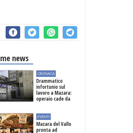
ime news
CRONACA
Drammatico
infortunio sul
lavoro a Mazara:
operaio cade da
una scala in una
cantina vinicola
EVENTI
Mazara del Vallo
pronta ad