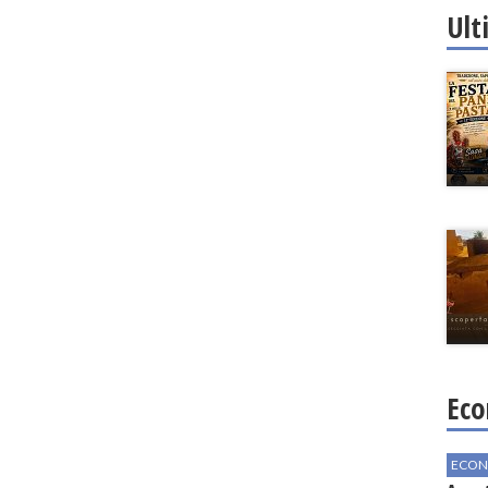
Ult
Eco
ECON