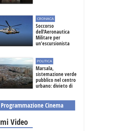
CRONACA
Soccorso
dell'Aeronautica
Militare per
un'escursionista
ferita nella Riserva
dello Zingaro
POLITICA
Marsala,
sistemazione verde
pubblico nel centro
urbano: divieto di
sosta nelle vie
interessate
Programmazione Cinema
imi Video