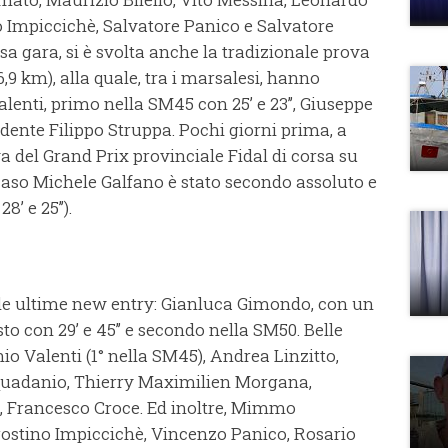
o Impiccichè, Salvatore Panico e Salvatore
sa gara, si è svolta anche la tradizionale prova
6,9 km), alla quale, tra i marsalesi, hanno
lenti, primo nella SM45 con 25’ e 23’’, Giuseppe
idente Filippo Struppa. Pochi giorni prima, a
va del Grand Prix provinciale Fidal di corsa su
caso Michele Galfano è stato secondo assoluto e
’ e 25’’).
le ultime new entry: Gianluca Gimondo, con un
esto con 29’ e 45’’ e secondo nella SM50. Belle
o Valenti (1° nella SM45), Andrea Linzitto,
quadanio, Thierry Maximilien Morgana,
), Francesco Croce. Ed inoltre, Mimmo
gostino Impiccichè, Vincenzo Panico, Rosario