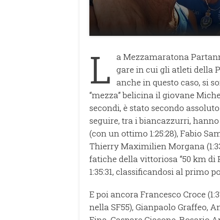
L
a Mezzamaratona Partanna-
gare in cui gli atleti dell
anche in questo caso, si so
“mezza” belicina il giovane Michel
secondi, è stato secondo assoluto 
seguire, tra i biancazzurri, hann
(con un ottimo 1:25:28), Fabio Sam
Thierry Maximilien Morgana (1:33:
fatiche della vittoriosa “50 km di
1:35:31, classificandosi al primo 
E poi ancora Francesco Croce (1:37
nella SF55), Gianpaolo Graffeo, 
Fina, Gaspare Giasone, Rosario A