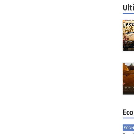
Ult
Eco
ECON