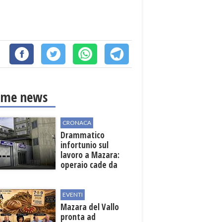
ime news
CRONACA
Drammatico
infortunio sul
lavoro a Mazara:
operaio cade da
una scala in una
cantina vinicola
EVENTI
Mazara del Vallo
pronta ad