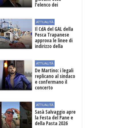
l'elenco dei
beneficiari
ATTUALITÀ
Il CdA del GAL della
Pesca Trapanese
approva le linee di
indirizzo della
Strategia
territoriale di
sviluppo
ATTUALITÀ
De Martino: i legali
replicano al sindaco
e confermano il
concerto
ATTUALITÀ
Sasà Salvaggio apre
la Festa del Pane e
della Pasta 2026