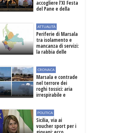
accogliere l'XI Festa
del Pane e della
Pasta
ATTUALITÀ
Periferie di Marsala
tra isolamento e
mancanza di servizi:
la rabbia delle
contrade
CRONACA
Marsala e contrade
nel terrore dei
roghi tossici: aria
irrespirabile e
rischio patologie
POLITICA
Sicilia, via ai
voucher sport per i
giovani: ecco