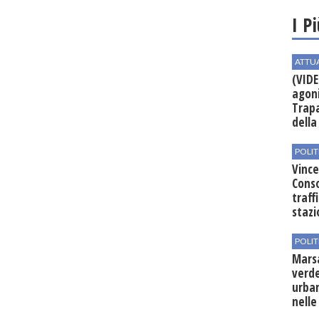
I P
ATTU
(VIDE
agoni
Trapa
della 
POLIT
Vince
Conso
traff
stazi
POLIT
Mars
verde
urban
nelle