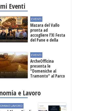
imi Eventi
EVENTI
Mazara del Vallo
pronta ad
accogliere l'XI Festa
del Pane e della
Pasta
EVENTI
ArcheOfficina
presenta le
"Domeniche al
Tramonto" al Parco
Archeologico di
Lilibeo
nomia e Lavoro
OMIA E LAVORO