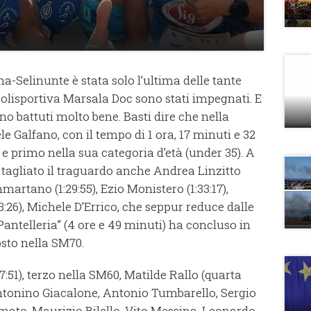
Selinunte è stata solo l’ultima delle tante
a Polisportiva Marsala Doc sono stati impegnati. E
no battuti molto bene. Basti dire che nella
e Galfano, con il tempo di 1 ora, 17 minuti e 32
e primo nella sua categoria d’età (under 35). A
o tagliato il traguardo anche Andrea Linzitto
martano (1:29:55), Ezio Monistero (1:33:17),
26), Michele D’Errico, che seppur reduce dalle
 Pantelleria” (4 ore e 49 minuti) ha concluso in
posto nella SM70.
:51), terzo nella SM60, Matilde Rallo (quarta
Antonino Giacalone, Antonio Tumbarello, Sergio
mato, Maurizio Bilello, Vito Messina, Leonardo