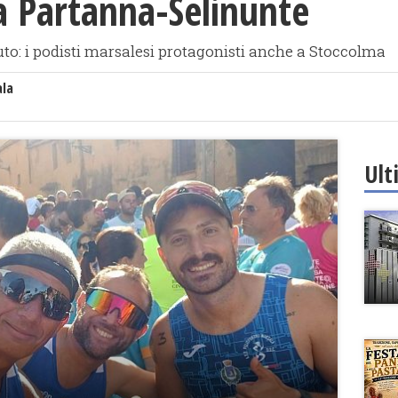
 Partanna-Selinunte
to: i podisti marsalesi protagonisti anche a Stoccolma
ala
Ult