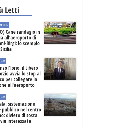
iù Letti
ALITÀ
O) Cane randagio in
a all'aeroporto di
ni-Birgi: lo scempio
Sicilia
ICA
nzo Florio, il Libero
rzio avvia lo stop al
ico per collegare la
one all'aeroporto
ICA
ala, sistemazione
 pubblico nel centro
o: divieto di sosta
 vie interessate