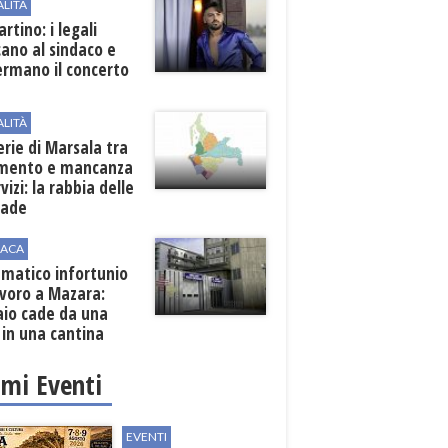
ALITÀ
rtino: i legali
cano al sindaco e
ermano il concerto
ALITÀ
erie di Marsala tra
amento e mancanza
rvizi: la rabbia delle
rade
ACA
matico infortunio
avoro a Mazara:
aio cade da una
 in una cantina
ola
imi Eventi
EVENTI