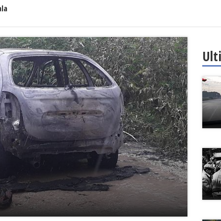
ala
Ult