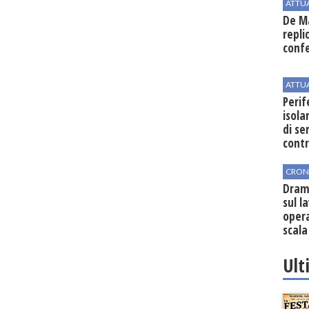
ATTU
De Ma
repli
conf
ATTU
Perif
isol
di se
cont
CRON
Dram
sul l
oper
scala
vinic
Ult