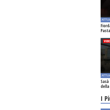
ATTU
Fiord
Past
ATTU
Sasà 
della
I P