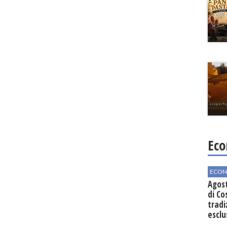
Eco
ECON
Agos
di Co
tradi
esclu
agli 