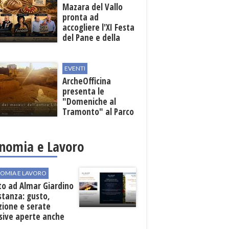
Mazara del Vallo
pronta ad
accogliere l'XI Festa
del Pane e della
Pasta
EVENTI
ArcheOfficina
presenta le
"Domeniche al
Tramonto" al Parco
Archeologico di
Lilibeo
nomia e Lavoro
OMIA E LAVORO
to ad Almar Giardino
stanza: gusto,
zione e serate
sive aperte anche
ospiti esterni