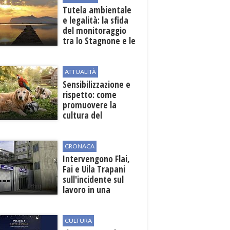
Tutela ambientale
e legalità: la sfida
del monitoraggio
tra lo Stagnone e le
contrade marsalesi
ATTUALITÀ
Sensibilizzazione e
rispetto: come
promuovere la
cultura del
benessere animale
dopo la Legge
82/2025
CRONACA
Intervengono Flai,
Fai e Uila Trapani
sull'incidente sul
lavoro in una
cantina a Mazara
del Vallo
CULTURA