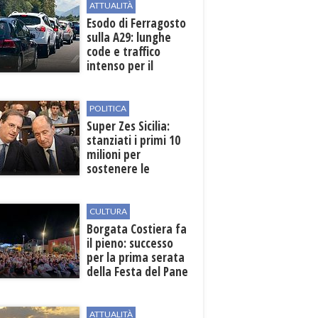
ATTUALITÀ
Esodo di Ferragosto
sulla A29: lunghe
code e traffico
intenso per il
weekend
POLITICA
Super Zes Sicilia:
stanziati i primi 10
milioni per
sostenere le
imprese
CULTURA
​Borgata Costiera fa
il pieno: successo
per la prima serata
della Festa del Pane
e della Pasta
ATTUALITÀ