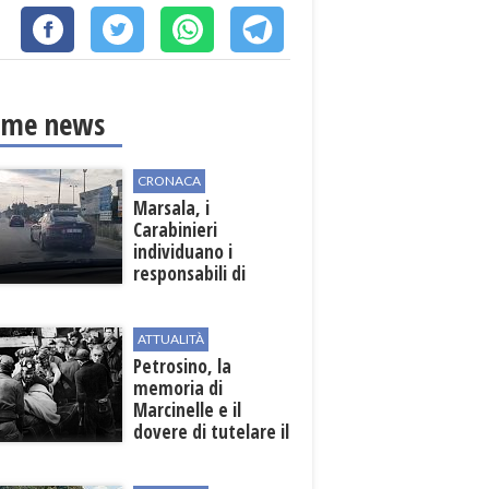
ime news
CRONACA
Marsala, i
Carabinieri
individuano i
responsabili di
un'aggressione nei
confronti di un
uomo del posto
ATTUALITÀ
Petrosino, la
memoria di
Marcinelle e il
dovere di tutelare il
lavoro