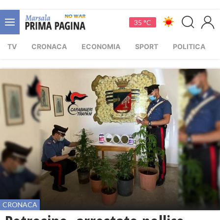
35 °C
TV
CRONACA
ECONOMIA
SPORT
POLITICA
CRONACA