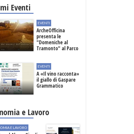
imi Eventi
EVENTI
ArcheOfficina
presenta le
"Domeniche al
Tramonto" al Parco
Archeologico di
Lilibeo
EVENTI
A «Il vino racconta»
il giallo di Gaspare
Grammatico
nomia e Lavoro
OMIA E LAVORO