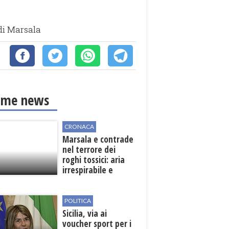
 di Marsala
ime news
CRONACA
Marsala e contrade
nel terrore dei
roghi tossici: aria
irrespirabile e
rischio patologie
POLITICA
Sicilia, via ai
voucher sport per i