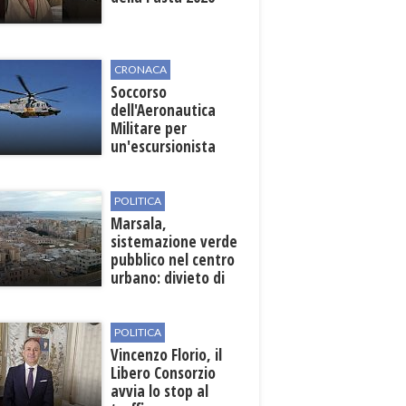
CRONACA
Soccorso
dell'Aeronautica
Militare per
un'escursionista
ferita nella Riserva
dello Zingaro
POLITICA
Marsala,
sistemazione verde
pubblico nel centro
urbano: divieto di
sosta nelle vie
interessate
POLITICA
Vincenzo Florio, il
Libero Consorzio
avvia lo stop al