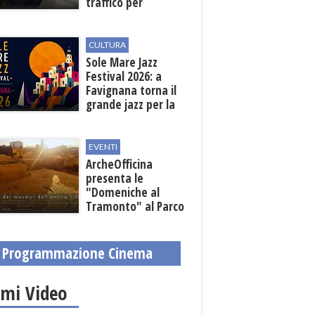
traffico per
collegare la
stazione
all'aeroporto
CULTURA
Sole Mare Jazz
Festival 2026: a
Favignana torna il
grande jazz per la
quarta edizione
EVENTI
ArcheOfficina
presenta le
"Domeniche al
Tramonto" al Parco
Archeologico di
Lilibeo
Programmazione Cinema
imi Video