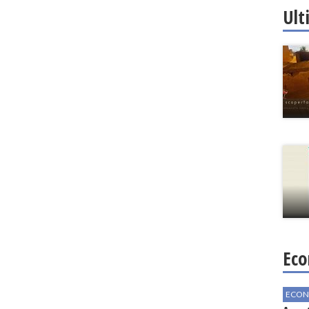
Ult
Eco
ECON