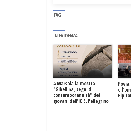
TAG
IN EVIDENZA
A Marsala la mostra
Povia,
"Gibellina, segni di
e l'o
contemporaneità" dei
Pipit
giovani dell'IC S. Pellegrino