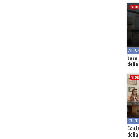
ATTU
Sasà 
della
CULT
Conf
della