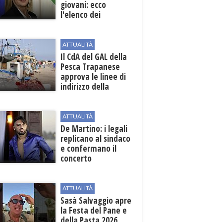
giovani: ecco
l'elenco dei
beneficiari
ATTUALITÀ
Il CdA del GAL della
Pesca Trapanese
approva le linee di
indirizzo della
Strategia
territoriale di
sviluppo
ATTUALITÀ
De Martino: i legali
replicano al sindaco
e confermano il
concerto
ATTUALITÀ
Sasà Salvaggio apre
la Festa del Pane e
della Pasta 2026