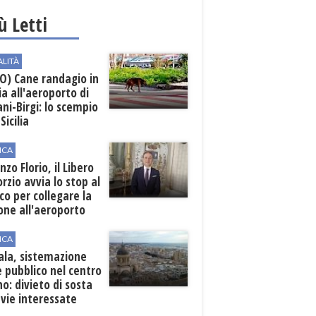
iù Letti
ALITÀ
O) Cane randagio in
a all'aeroporto di
ni-Birgi: lo scempio
Sicilia
ICA
nzo Florio, il Libero
rzio avvia lo stop al
ico per collegare la
one all'aeroporto
ICA
ala, sistemazione
 pubblico nel centro
o: divieto di sosta
 vie interessate