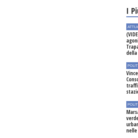
I P
ATTU
(VIDE
agoni
Trapa
della 
POLIT
Vince
Conso
traff
stazi
POLIT
Mars
verde
urban
nelle