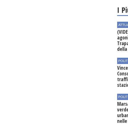
I P
ATTU
(VIDE
agoni
Trapa
della 
POLIT
Vince
Conso
traff
stazi
POLIT
Mars
verde
urban
nelle