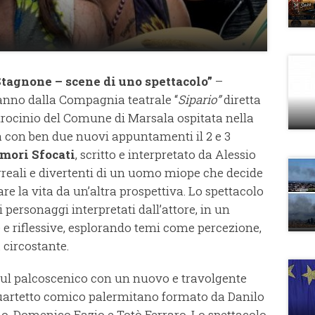
Stagnone – scene di uno spettacolo”
–
 anno dalla Compagnia teatrale “
Sipario”
diretta
atrocinio del Comune di Marsala ospitata nella
a con ben due nuovi appuntamenti il 2 e 3
mori Sfocati
, scritto e interpretato da Alessio
rreali e divertenti di un uomo miope che decide
vare la vita da un’altra prospettiva. Lo spettacolo
i personaggi interpretati dall’attore, in un
 e riflessive, esplorando temi come percezione,
à circostante.
 sul palcoscenico con un nuovo e travolgente
uartetto comico palermitano formato da Danilo
, Domenico Fazio e Totò Ferraro. Lo spettacolo