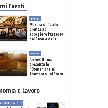
imi Eventi
EVENTI
Mazara del Vallo
pronta ad
accogliere l'XI Festa
del Pane e della
Pasta
EVENTI
ArcheOfficina
presenta le
"Domeniche al
Tramonto" al Parco
Archeologico di
Lilibeo
nomia e Lavoro
OMIA E LAVORO