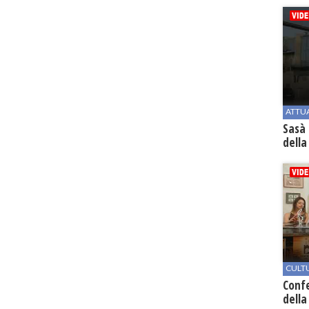
ATTU
Sasà 
della
CULT
Conf
della