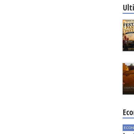
Ult
Eco
ECON