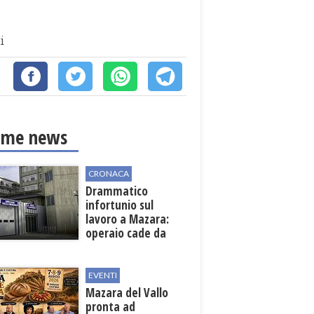
i
ime news
CRONACA
Drammatico
infortunio sul
lavoro a Mazara:
operaio cade da
una scala in una
cantina vinicola
EVENTI
Mazara del Vallo
pronta ad