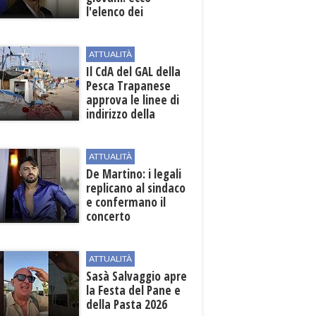
l'elenco dei
beneficiari
ATTUALITÀ
Il CdA del GAL della
Pesca Trapanese
approva le linee di
indirizzo della
Strategia
territoriale di
sviluppo
ATTUALITÀ
De Martino: i legali
replicano al sindaco
e confermano il
concerto
ATTUALITÀ
Sasà Salvaggio apre
la Festa del Pane e
della Pasta 2026