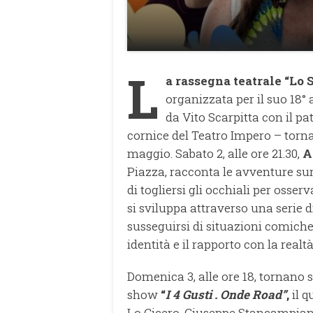
L
a rassegna teatrale “Lo 
organizzata per il suo 18°
da Vito Scarpitta con il p
cornice del Teatro Impero – torn
maggio. Sabato 2, alle ore 21.30,
A
Piazza, racconta le avventure su
di togliersi gli occhiali per osser
si sviluppa attraverso una serie d
susseguirsi di situazioni comiche
identità e il rapporto con la realt
Domenica 3, alle ore 18, tornano
show
“
I 4 Gusti . Onde Road”
,
il q
Lo Cicero, Giuseppe Stancampiano