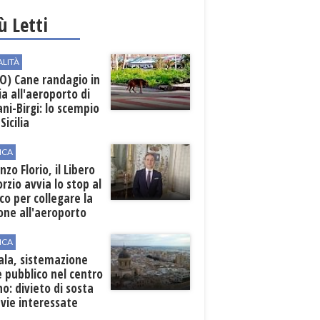
iù Letti
ALITÀ
O) Cane randagio in
a all'aeroporto di
ni-Birgi: lo scempio
Sicilia
ICA
nzo Florio, il Libero
rzio avvia lo stop al
ico per collegare la
one all'aeroporto
ICA
ala, sistemazione
 pubblico nel centro
o: divieto di sosta
 vie interessate