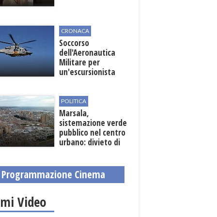
CRONACA
Soccorso
dell'Aeronautica
Militare per
un'escursionista
ferita nella Riserva
dello Zingaro
POLITICA
Marsala,
sistemazione verde
pubblico nel centro
urbano: divieto di
sosta nelle vie
interessate
Programmazione Cinema
imi Video