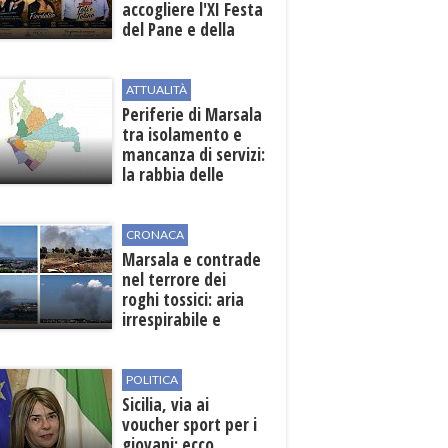
accogliere l'XI Festa
del Pane e della
Pasta
ATTUALITÀ
Periferie di Marsala
tra isolamento e
mancanza di servizi:
la rabbia delle
contrade
CRONACA
Marsala e contrade
nel terrore dei
roghi tossici: aria
irrespirabile e
rischio patologie
POLITICA
Sicilia, via ai
voucher sport per i
giovani: ecco