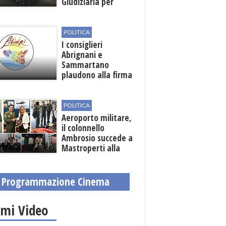
Giudiziaria per
reato d'incendio
POLITICA
I consiglieri
Abrignani e
Sammartano
plaudono alla firma
per la scerbatura e
la prevenzione
roghi
POLITICA
Aeroporto militare,
il colonnello
Ambrosio succede a
Mastroperti alla
guida
Programmazione Cinema
imi Video