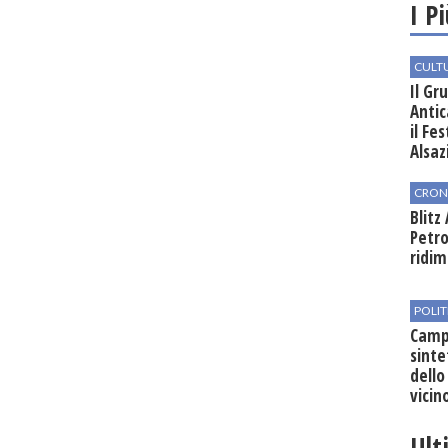
I P
CULT
Il Gr
Antic
il Fe
Alsaz
CRON
Blitz
Petro
ridim
POLIT
Campo
sinte
dello
vicin
regio
Ult