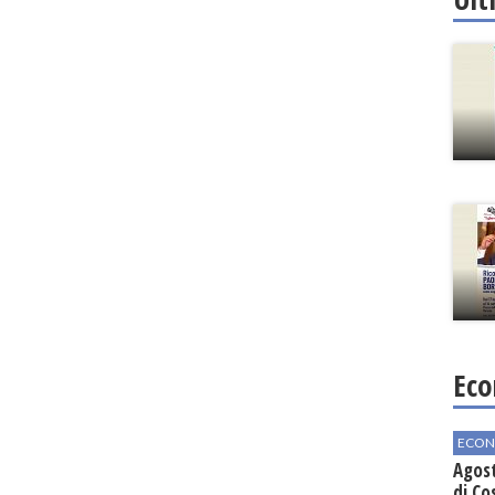
Eco
ECON
Agos
di Co