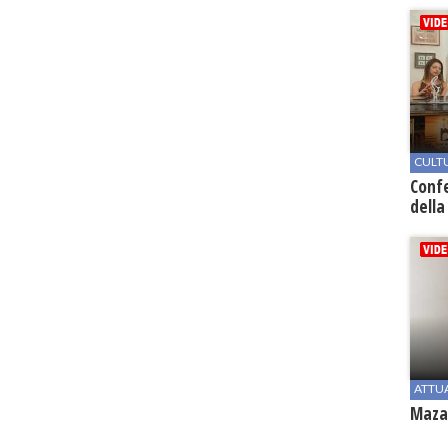
CULT
Conf
della
ATTU
Mazar