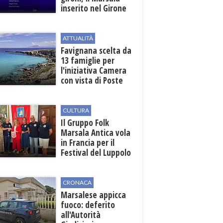
inserito nel Girone
D
ATTUALITÀ
Favignana scelta da
13 famiglie per
l'iniziativa Camera
con vista di Poste
Italiane
CULTURA
Il Gruppo Folk
Marsala Antica vola
in Francia per il
Festival del Luppolo
in Alsazia
CRONACA
Marsalese appicca
fuoco: deferito
all'Autorità