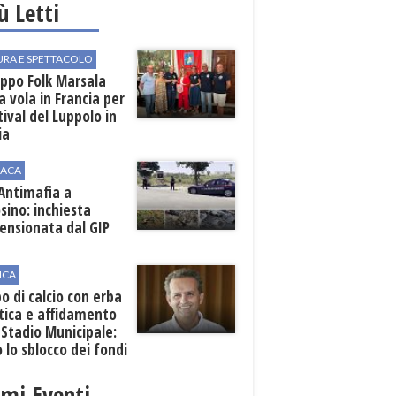
iù Letti
URA E SPETTACOLO
uppo Folk Marsala
a vola in Francia per
stival del Luppolo in
ia
ACA
 Antimafia a
sino: inchiesta
ensionata dal GIP
ICA
 di calcio con erba
tica e affidamento
 Stadio Municipale:
o lo sblocco dei fondi
nali
imi Eventi