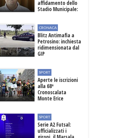
affidamento dello
Stadio Municipale:
vicino lo sblocco dei
fondi regionali
CRONACA
Blitz Antimafia a
Petrosino: inchiesta
ridimensionata dal
GIP
SPORT
Aperte le iscrizioni
alla 68ª
Cronoscalata
Monte Erice
SPORT
Serie A2 Futsal:
ufficializzati i
gironi, il Marsala