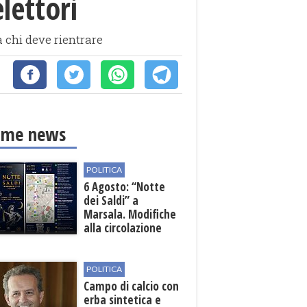
lettori
 a chi deve rientrare
ime news
POLITICA
6 Agosto: “Notte
dei Saldi” a
Marsala. Modifiche
alla circolazione
nelle sedi viarie
interessate alla
manifestazione
POLITICA
Campo di calcio con
erba sintetica e