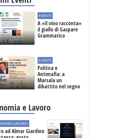
EVENTI
A «Il vino racconta»
il giallo di Gaspare
Grammatico
EVENTI
Politica e
Antimafia: a
Marsala un
dibattito nel segno
di Paolo Borsellino
nomia e Lavoro
OMIA E LAVORO
to ad Almar Giardino
stanza: gusto,