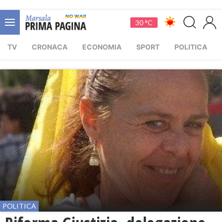
30 °C
TV
CRONACA
ECONOMIA
SPORT
POLITICA
POLITICA