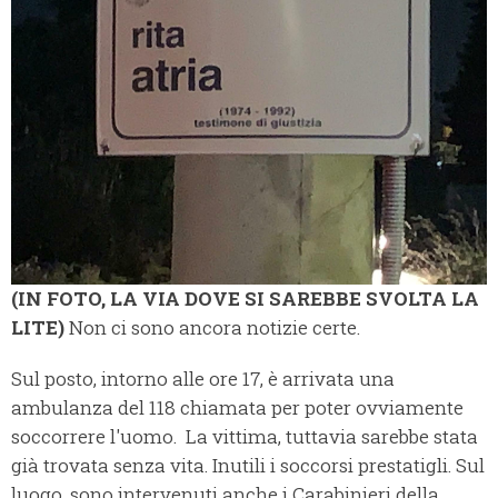
(IN FOTO, LA VIA DOVE SI SAREBBE SVOLTA LA
LITE)
Non ci sono ancora notizie certe.
Sul posto, intorno alle ore 17, è arrivata una
ambulanza del 118 chiamata per poter ovviamente
soccorrere l'uomo. La vittima, tuttavia sarebbe stata
già trovata senza vita. Inutili i soccorsi prestatigli. Sul
luogo, sono intervenuti anche i Carabinieri della