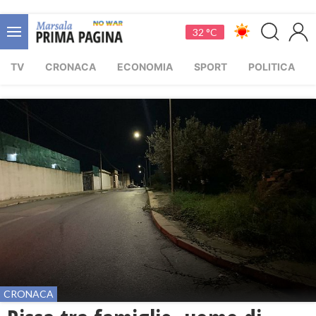
32 °C
TV
CRONACA
ECONOMIA
SPORT
POLITICA
CRONACA