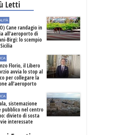
iù Letti
ALITÀ
O) Cane randagio in
a all'aeroporto di
ni-Birgi: lo scempio
Sicilia
ICA
nzo Florio, il Libero
rzio avvia lo stop al
ico per collegare la
one all'aeroporto
ICA
ala, sistemazione
 pubblico nel centro
o: divieto di sosta
 vie interessate