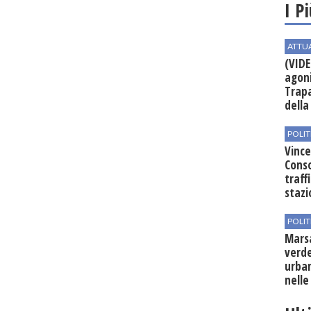
I P
ATTU
(VIDE
agoni
Trapa
della 
POLIT
Vince
Conso
traff
stazi
POLIT
Mars
verde
urban
nelle