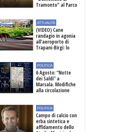
Tramonto" al Parco
Archeologico di
Lilibeo
ATTUALITÀ
(VIDEO) Cane
randagio in agonia
all'aeroporto di
Trapani-Birgi: lo
scempio della Sicilia
POLITICA
6 Agosto: “Notte
dei Saldi” a
Marsala. Modifiche
alla circolazione
nelle sedi viarie
interessate alla
manifestazione
POLITICA
Campo di calcio con
erba sintetica e
affidamento dello