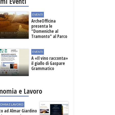
imi Eventi
EVENTI
ArcheOfficina
presenta le
"Domeniche al
Tramonto" al Parco
Archeologico di
Lilibeo
EVENTI
A «Il vino racconta»
il giallo di Gaspare
Grammatico
nomia e Lavoro
OMIA E LAVORO
to ad Almar Giardino