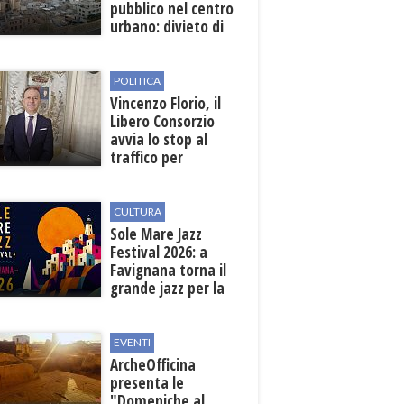
pubblico nel centro
urbano: divieto di
sosta nelle vie
interessate
POLITICA
Vincenzo Florio, il
Libero Consorzio
avvia lo stop al
traffico per
collegare la
stazione
all'aeroporto
CULTURA
Sole Mare Jazz
Festival 2026: a
Favignana torna il
grande jazz per la
quarta edizione
EVENTI
ArcheOfficina
presenta le
"Domeniche al