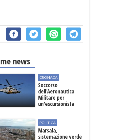
ime news
CRONACA
Soccorso
dell'Aeronautica
Militare per
un'escursionista
ferita nella Riserva
dello Zingaro
POLITICA
Marsala,
sistemazione verde