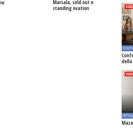
Marsala, sold out e
one
standing ovation
CULT
Conf
della
ATTU
Mazar