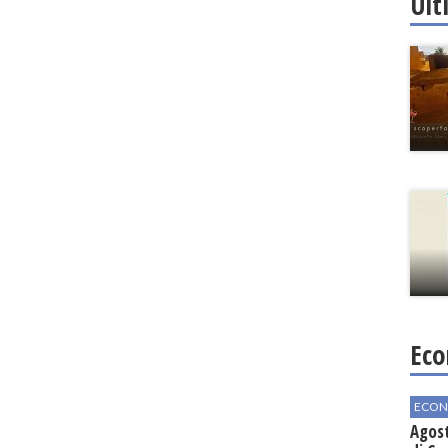
Ult
Eco
ECON
Agos