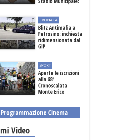
Stadio Municipale:
vicino lo sblocco dei
fondi regionali
CRONACA
Blitz Antimafia a
Petrosino: inchiesta
ridimensionata dal
GIP
SPORT
Aperte le iscrizioni
alla 68ª
Cronoscalata
Monte Erice
Programmazione Cinema
imi Video