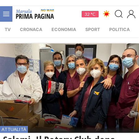
32 °C
TV
CRONACA
ECONOMIA
SPORT
POLITICA
ATTUALITÀ