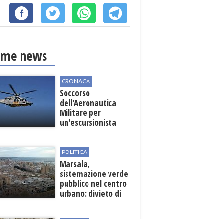
ime news
CRONACA
Soccorso
dell'Aeronautica
Militare per
un'escursionista
ferita nella Riserva
dello Zingaro
POLITICA
Marsala,
sistemazione verde
pubblico nel centro
urbano: divieto di
sosta nelle vie
interessate