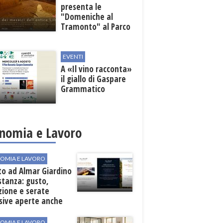
presenta le
"Domeniche al
Tramonto" al Parco
Archeologico di
Lilibeo
EVENTI
A «Il vino racconta»
il giallo di Gaspare
Grammatico
nomia e Lavoro
OMIA E LAVORO
to ad Almar Giardino
stanza: gusto,
zione e serate
sive aperte anche
ospiti esterni
OMIA E LAVORO