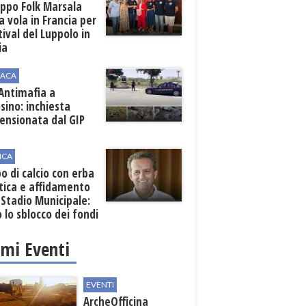
uppo Folk Marsala
a vola in Francia per
stival del Luppolo in
ia
ACA
 Antimafia a
sino: inchiesta
ensionata dal GIP
ICA
 di calcio con erba
tica e affidamento
 Stadio Municipale:
o lo sblocco dei fondi
nali
imi Eventi
EVENTI
ArcheOfficina