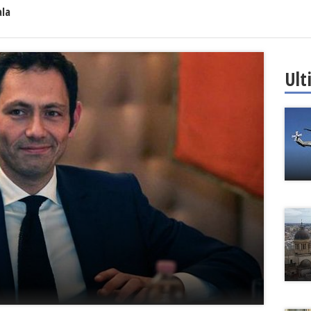
ala
Ult