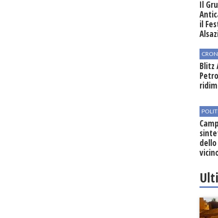
Il Gr
Antic
il Fe
Alsaz
CRON
Blitz
Petro
ridim
POLIT
Campo
sinte
dello
vicin
regio
Ult