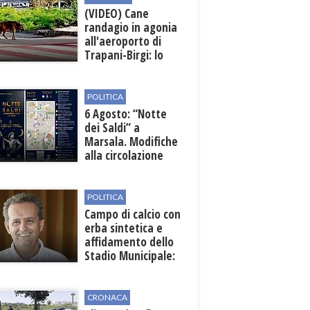
(VIDEO) Cane
randagio in agonia
all'aeroporto di
Trapani-Birgi: lo
scempio della Sicilia
POLITICA
6 Agosto: “Notte
dei Saldi” a
Marsala. Modifiche
alla circolazione
nelle sedi viarie
interessate alla
manifestazione
POLITICA
Campo di calcio con
erba sintetica e
affidamento dello
Stadio Municipale:
vicino lo sblocco dei
fondi regionali
CRONACA