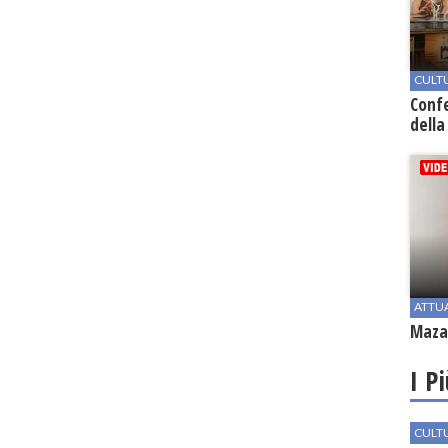
CULT
Conf
della
ATTU
Mazar
I P
CULT