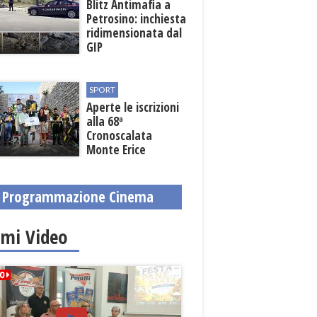
Blitz Antimafia a
Petrosino: inchiesta
ridimensionata dal
GIP
SPORT
Aperte le iscrizioni
alla 68ª
Cronoscalata
Monte Erice
Programmazione Cinema
imi Video