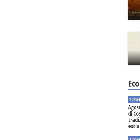
Eco
ECON
Agos
di Co
tradi
esclu
agli 
ECON