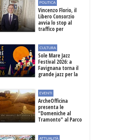
POLITICA
Vincenzo Florio, il
Libero Consorzio
avvia lo stop al
traffico per
collegare la
stazione
all'aeroporto
CULTURA
Sole Mare Jazz
Festival 2026: a
Favignana torna il
grande jazz per la
quarta edizione
EVENTI
ArcheOfficina
presenta le
"Domeniche al
Tramonto" al Parco
Archeologico di
Lilibeo
ATTUALITÀ