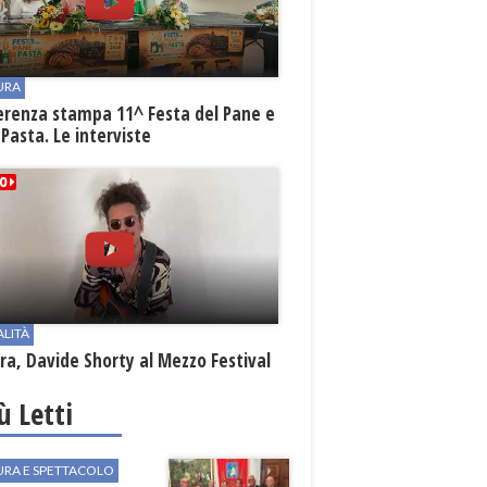
URA
erenza stampa 11^ Festa del Pane e
 Pasta. Le interviste
ALITÀ
a, Davide Shorty al Mezzo Festival
iù Letti
URA E SPETTACOLO