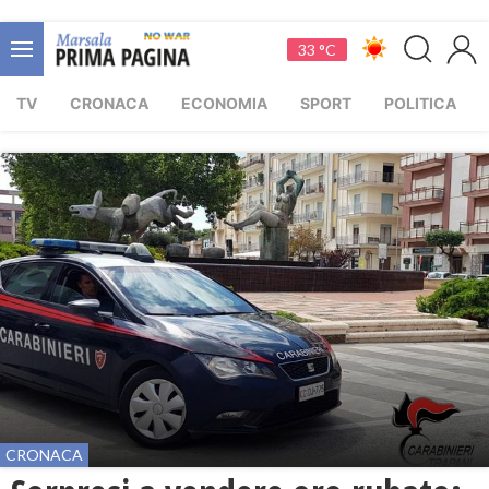
33 °C
TV
CRONACA
ECONOMIA
SPORT
POLITICA
CRONACA