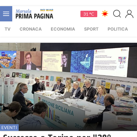
31 °C
TV
CRONACA
ECONOMIA
SPORT
POLITICA
EVENTI