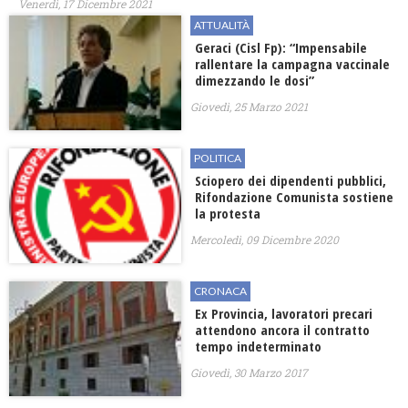
Venerdì, 17 Dicembre 2021
ATTUALITÀ
Geraci (Cisl Fp): “Impensabile
rallentare la campagna vaccinale
dimezzando le dosi”
Giovedì, 25 Marzo 2021
POLITICA
Sciopero dei dipendenti pubblici,
Rifondazione Comunista sostiene
la protesta
Mercoledì, 09 Dicembre 2020
CRONACA
Ex Provincia, lavoratori precari
attendono ancora il contratto
tempo indeterminato
Giovedì, 30 Marzo 2017