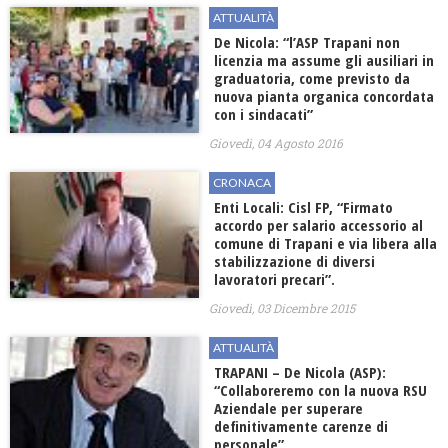
ATTUALITÀ
De Nicola: “l’ASP Trapani non
licenzia ma assume gli ausiliari in
graduatoria, come previsto da
nuova pianta organica concordata
con i sindacati”
Giovedì, 04 Agosto 2016
CRONACA
Enti Locali: Cisl FP, “Firmato
accordo per salario accessorio al
comune di Trapani e via libera alla
stabilizzazione di diversi
lavoratori precari”.
Giovedì, 03 Dicembre 2015
ATTUALITÀ
TRAPANI – De Nicola (ASP):
“Collaboreremo con la nuova RSU
Aziendale per superare
definitivamente carenze di
personale”