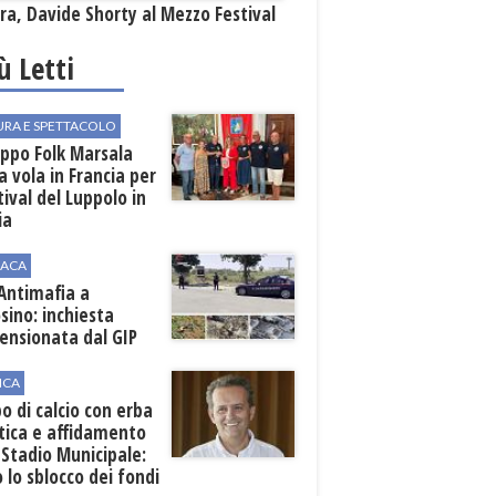
a, Davide Shorty al Mezzo Festival
iù Letti
URA E SPETTACOLO
uppo Folk Marsala
a vola in Francia per
stival del Luppolo in
ia
ACA
 Antimafia a
sino: inchiesta
ensionata dal GIP
ICA
 di calcio con erba
tica e affidamento
 Stadio Municipale:
o lo sblocco dei fondi