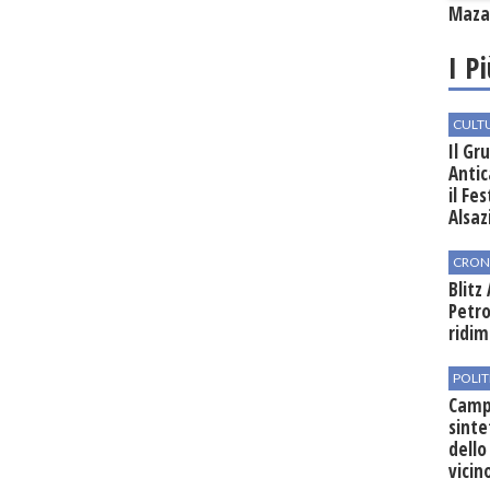
Mazar
I P
CULT
Il Gr
Antic
il Fe
Alsaz
CRON
Blitz
Petro
ridim
POLIT
Campo
sinte
dello
vicin