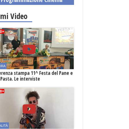
imi Video
URA
erenza stampa 11^ Festa del Pane e
 Pasta. Le interviste
ALITÀ