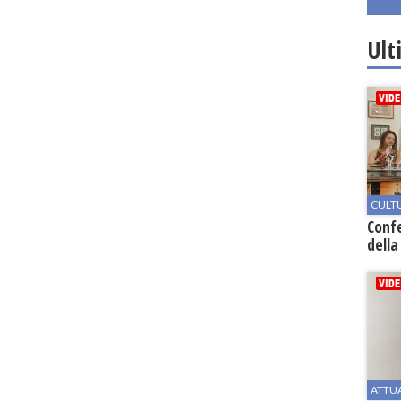
Ult
CULT
Conf
della
ATTU