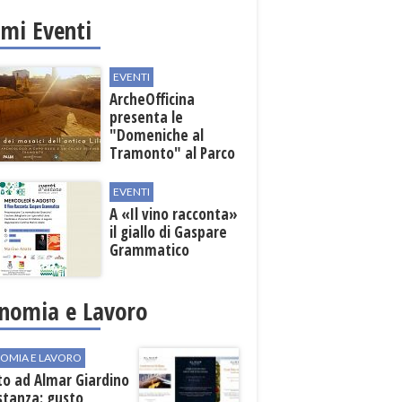
nali
imi Eventi
EVENTI
ArcheOfficina
presenta le
"Domeniche al
Tramonto" al Parco
Archeologico di
Lilibeo
EVENTI
A «Il vino racconta»
il giallo di Gaspare
Grammatico
nomia e Lavoro
OMIA E LAVORO
to ad Almar Giardino
stanza: gusto,