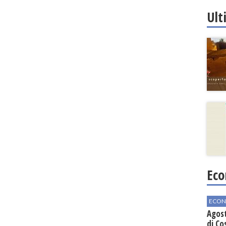
regio
Ult
Eco
ECON
Agos
di Co