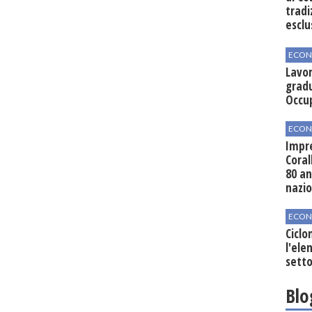
tradi
esclu
agli 
ECON
Lavor
gradu
Occu
ECON
Impre
Coral
80 an
nazi
ECON
Ciclo
l'elen
setto
Blo