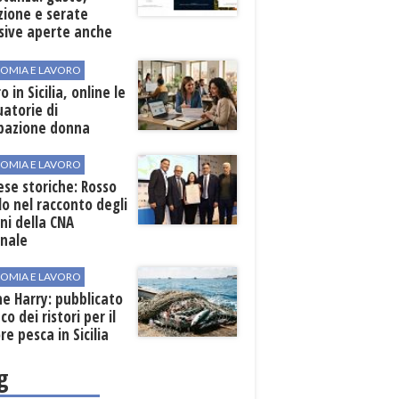
zione e serate
sive aperte anche
ospiti esterni
OMIA E LAVORO
o in Sicilia, online le
atorie di
pazione donna
OMIA E LAVORO
se storiche: Rosso
lo nel racconto degli
ni della CNA
onale
OMIA E LAVORO
ne Harry: pubblicato
co dei ristori per il
re pesca in Sicilia
g