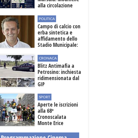
alla circolazione
nelle sedi viarie
interessate alla
POLITICA
manifestazione
Campo di calcio con
erba sintetica e
affidamento dello
Stadio Municipale:
vicino lo sblocco dei
fondi regionali
CRONACA
Blitz Antimafia a
Petrosino: inchiesta
ridimensionata dal
GIP
SPORT
Aperte le iscrizioni
alla 68ª
Cronoscalata
Monte Erice
Programmazione Cinema