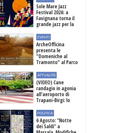
all'aeroporto
Sole Mare Jazz
Festival 2026: a
Favignana torna il
grande jazz per la
quarta edizione
EVENTI
ArcheOfficina
presenta le
"Domeniche al
Tramonto" al Parco
Archeologico di
Lilibeo
ATTUALITÀ
(VIDEO) Cane
randagio in agonia
all'aeroporto di
Trapani-Birgi: lo
scempio della Sicilia
POLITICA
6 Agosto: “Notte
dei Saldi” a
Marsala. Modifiche