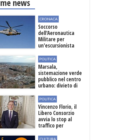
ime news
CRONACA
Soccorso
dell'Aeronautica
Militare per
un'escursionista
ferita nella Riserva
dello Zingaro
POLITICA
Marsala,
sistemazione verde
pubblico nel centro
urbano: divieto di
sosta nelle vie
interessate
POLITICA
Vincenzo Florio, il
Libero Consorzio
avvia lo stop al
traffico per
collegare la
stazione
CULTURA