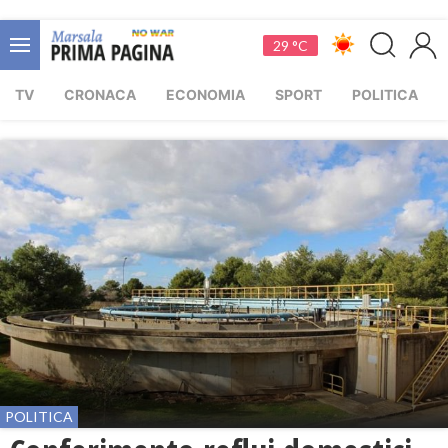
29 °C
TV
CRONACA
ECONOMIA
SPORT
POLITICA
POLITICA