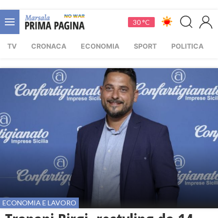
30 °C
TV
CRONACA
ECONOMIA
SPORT
POLITICA
ECONOMIA E LAVORO