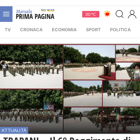
30 °C
TV
CRONACA
ECONOMIA
SPORT
POLITICA
ATTUALITÀ