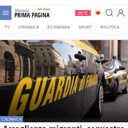
29 °C
TV
CRONACA
ECONOMIA
SPORT
POLITICA
CRONACA