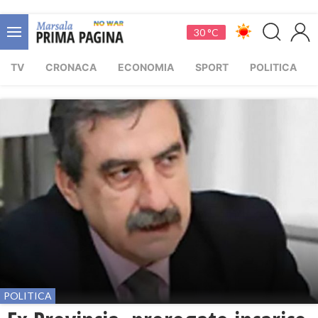
30 °C
TV
CRONACA
ECONOMIA
SPORT
POLITICA
POLITICA