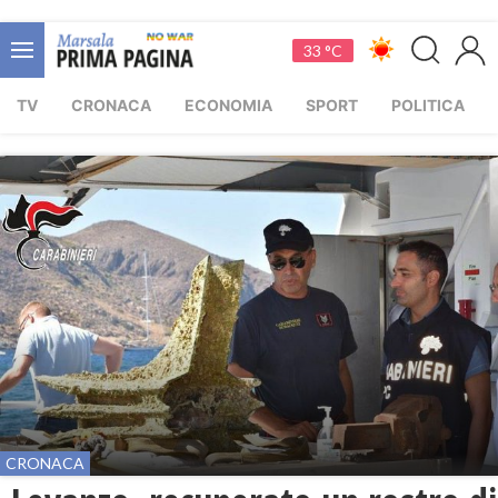
33 °C
TV
CRONACA
ECONOMIA
SPORT
POLITICA
CRONACA