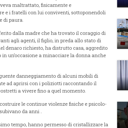
aveva maltrattato, fisicamente e
 e i fratelli con lui conviventi, sottoponendoli
e di paura.
ferito dalla madre che ha trovato il coraggio di
i agli agenti, il figlio, in preda allo stato di
 del denaro richiesto, ha distrutto casa, aggredito
do in un’oc­ca­sio­ne a mi­nac­ciar­e la donna anche
seguente danneggiamento di alcuni mobili di
te ad aprirsi con i poliziotti raccontando il
 costretti a vivere fino a quel momento.
strui­re le con­ti­nue vio­len­ze fi­si­che e psi­co­lo­
i su­bi­vano da anni
.
ssimo tempo, hanno permesso di cristallizzare la