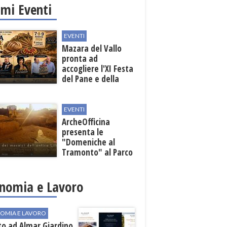
imi Eventi
EVENTI
Mazara del Vallo
pronta ad
accogliere l'XI Festa
del Pane e della
Pasta
EVENTI
ArcheOfficina
presenta le
"Domeniche al
Tramonto" al Parco
Archeologico di
Lilibeo
nomia e Lavoro
OMIA E LAVORO
to ad Almar Giardino