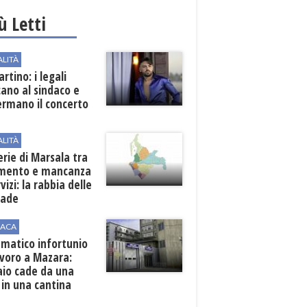
iù Letti
ALITÀ
rtino: i legali
cano al sindaco e
ermano il concerto
ALITÀ
erie di Marsala tra
amento e mancanza
rvizi: la rabbia delle
rade
ACA
matico infortunio
avoro a Mazara:
aio cade da una
 in una cantina
ola