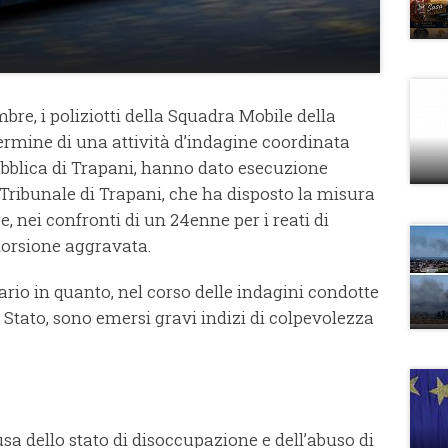
bre, i poliziotti della Squadra Mobile della
termine di una attività d’indagine coordinata
bblica di Trapani, hanno dato esecuzione
 Tribunale di Trapani, che ha disposto la misura
e, nei confronti di un 24enne per i reati di
torsione aggravata.
ario in quanto, nel corso delle indagini condotte
di Stato, sono emersi gravi indizi di colpevolezza
­sa del­lo stato di disoccupazione e del­l’a­bu­so di