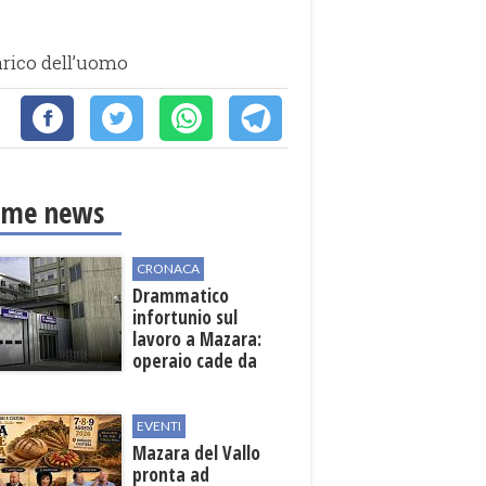
carico dell’uomo
ime news
CRONACA
Drammatico
infortunio sul
lavoro a Mazara:
operaio cade da
una scala in una
cantina vinicola
EVENTI
Mazara del Vallo
pronta ad