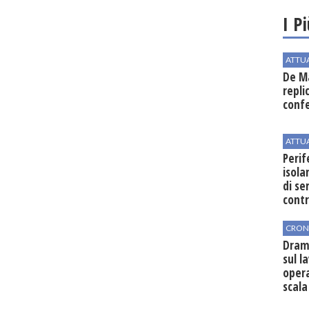
I P
ATTU
De Ma
repli
conf
ATTU
Perif
isol
di se
cont
CRON
Dram
sul l
oper
scala
vinic