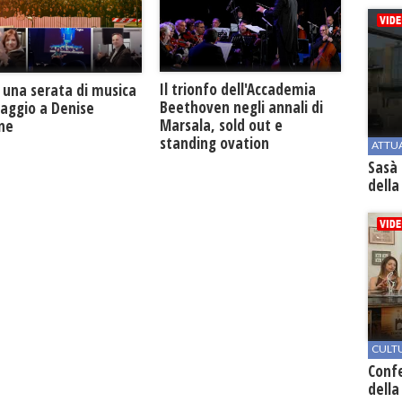
Il trionfo dell'Accademia
 una serata di musica
Beethoven negli annali di
maggio a Denise
Marsala, sold out e
one
standing ovation
ATTU
Sasà 
della
CULT
Conf
della