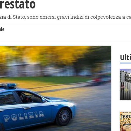
rrestato
zia di Stato, sono emersi gravi indizi di colpevolezza a 
ala
Ult