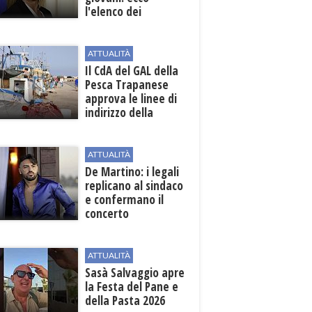
l'elenco dei
beneficiari
ATTUALITÀ
Il CdA del GAL della
Pesca Trapanese
approva le linee di
indirizzo della
Strategia
territoriale di
sviluppo
ATTUALITÀ
De Martino: i legali
replicano al sindaco
e confermano il
concerto
ATTUALITÀ
Sasà Salvaggio apre
la Festa del Pane e
della Pasta 2026