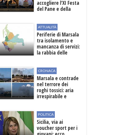
accogliere l'XI Festa
del Pane e della
Pasta
ATTUALITÀ
Periferie di Marsala
tra isolamento e
mancanza di servizi:
la rabbia delle
contrade
CRONACA
Marsala e contrade
nel terrore dei
roghi tossici: aria
irrespirabile e
rischio patologie
POLITICA
Sicilia, via ai
voucher sport per i
giovani: ecco