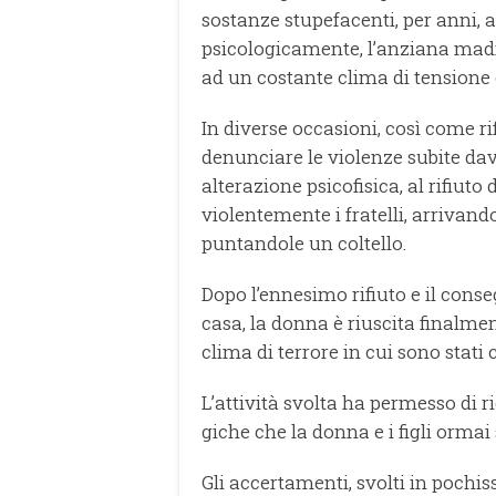
sostanze stupefacenti, per anni, 
psicologicamente, l’anziana madre
ad un costante clima di tensione 
In diverse occasioni, così come ri
denunciare le violenze subite davant
alterazione psicofisica, al rifiuto
violentemente i fratelli, ar­ri­van­
pun­tan­do­le un coltello.
Dopo l’ennesimo rifiuto e il con
casa, la donna è riuscita finalmen
clima di terrore in cui sono stati
L’attività svolta ha permesso di ri­co­
gi­che che la don­na e i figli or­ma
Gli accertamenti, svolti in pochi