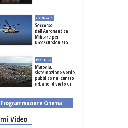
CRONACA
Soccorso
dell'Aeronautica
Militare per
un'escursionista
ferita nella Riserva
dello Zingaro
POLITICA
Marsala,
sistemazione verde
pubblico nel centro
urbano: divieto di
sosta nelle vie
interessate
Programmazione Cinema
imi Video