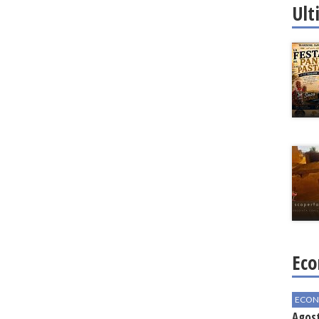
Ult
Eco
ECON
Agos