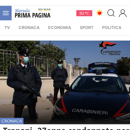
30 °C
TV
CRONACA
ECONOMIA
SPORT
POLITICA
CRONACA