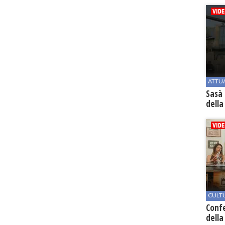
ATTU
Sasà 
della
CULT
Conf
della