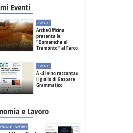
imi Eventi
EVENTI
ArcheOfficina
presenta le
"Domeniche al
Tramonto" al Parco
Archeologico di
Lilibeo
EVENTI
A «Il vino racconta»
il giallo di Gaspare
Grammatico
nomia e Lavoro
OMIA E LAVORO