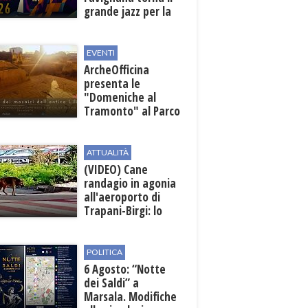
grande jazz per la
quarta edizione
EVENTI
ArcheOfficina
presenta le
"Domeniche al
Tramonto" al Parco
Archeologico di
Lilibeo
ATTUALITÀ
(VIDEO) Cane
randagio in agonia
all'aeroporto di
Trapani-Birgi: lo
scempio della Sicilia
POLITICA
6 Agosto: “Notte
dei Saldi” a
Marsala. Modifiche