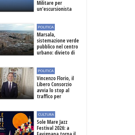
Militare per
un'escursionista
ferita nella Riserva
dello Zingaro
POLITICA
Marsala,
sistemazione verde
pubblico nel centro
urbano: divieto di
sosta nelle vie
interessate
POLITICA
Vincenzo Florio, il
Libero Consorzio
avvia lo stop al
traffico per
collegare la
stazione
all'aeroporto
CULTURA
Sole Mare Jazz
Festival 2026: a
Favignana torna il