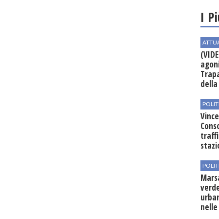
I P
ATTU
(VIDE
agoni
Trapa
della 
POLIT
Vince
Conso
traff
stazi
POLIT
Mars
verde
urban
nelle