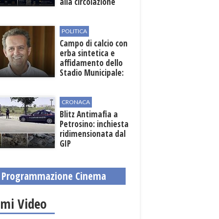
alla circolazione
nelle sedi viarie
interessate alla
manifestazione
POLITICA
Campo di calcio con
erba sintetica e
affidamento dello
Stadio Municipale:
vicino lo sblocco dei
fondi regionali
CRONACA
Blitz Antimafia a
Petrosino: inchiesta
ridimensionata dal
GIP
Programmazione Cinema
imi Video