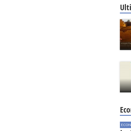
Ult
Eco
ECON