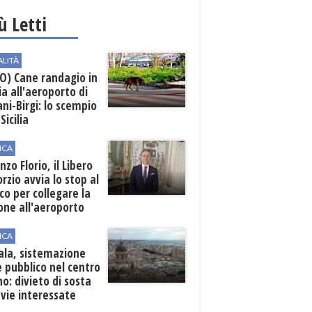
iù Letti
ALITÀ
O) Cane randagio in
a all'aeroporto di
ni-Birgi: lo scempio
Sicilia
ICA
nzo Florio, il Libero
rzio avvia lo stop al
ico per collegare la
one all'aeroporto
ICA
ala, sistemazione
 pubblico nel centro
o: divieto di sosta
 vie interessate