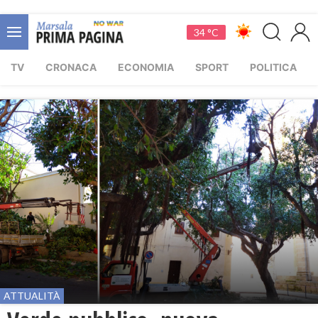
34 °C
TV
CRONACA
ECONOMIA
SPORT
POLITICA
ATTUALITÀ