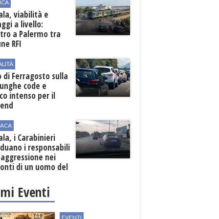
ICA
la, viabilità e
ggi a livello:
tro a Palermo tra
ne RFI
ALITÀ
 di Ferragosto sulla
lunghe code e
ico intenso per il
end
ACA
la, i Carabinieri
iduano i responsabili
'aggressione nei
onti di un uomo del
o
imi Eventi
EVENTI