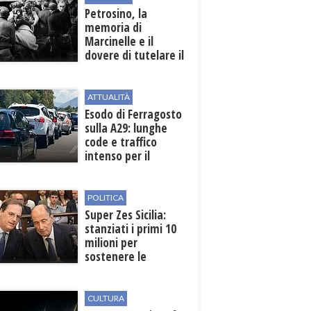
Petrosino, la
memoria di
Marcinelle e il
dovere di tutelare il
lavoro
ATTUALITÀ
Esodo di Ferragosto
sulla A29: lunghe
code e traffico
intenso per il
weekend
POLITICA
Super Zes Sicilia:
stanziati i primi 10
milioni per
sostenere le
imprese
CULTURA