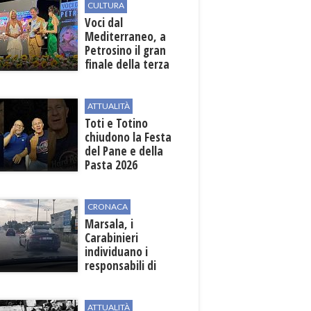
CULTURA
Voci dal
Mediterraneo, a
Petrosino il gran
finale della terza
edizione: attesi sul
palco i Jalisse
ATTUALITÀ
Toti e Totino
chiudono la Festa
del Pane e della
Pasta 2026
CRONACA
Marsala, i
Carabinieri
individuano i
responsabili di
un'aggressione nei
confronti di un
uomo del posto
ATTUALITÀ