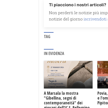
Ti piacciono i nostri articoli?
Non perderti le notizie più impo
notizie del giorno
iscrivendoti
TAG
IN EVIDENZA
A Marsala la mostra
Povia,
"Gibellina, segni di
e l'o
contemporaneità" dei
Pipit
giovani dell'IC S. Pellegrino