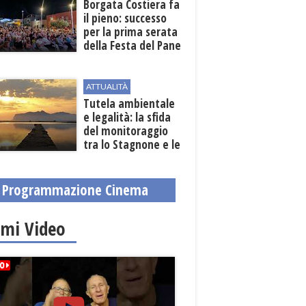
​Borgata Costiera fa
il pieno: successo
per la prima serata
della Festa del Pane
e della Pasta
ATTUALITÀ
Tutela ambientale
e legalità: la sfida
del monitoraggio
tra lo Stagnone e le
contrade marsalesi
Programmazione Cinema
imi Video