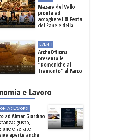
Mazara del Vallo
pronta ad
accogliere l'XI Festa
del Pane e della
Pasta
EVENTI
ArcheOfficina
presenta le
"Domeniche al
Tramonto" al Parco
Archeologico di
Lilibeo
nomia e Lavoro
OMIA E LAVORO
to ad Almar Giardino
stanza: gusto,
zione e serate
sive aperte anche