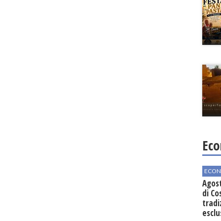
Eco
ECON
Agos
di Co
tradi
esclu