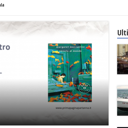
ala
Ult