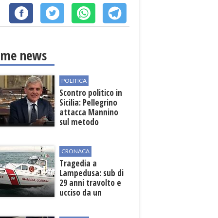
ime news
POLITICA
Scontro politico in
Sicilia: Pellegrino
attacca Mannino
sul metodo
democratico
CRONACA
Tragedia a
Lampedusa: sub di
29 anni travolto e
ucciso da un
gommone in mare