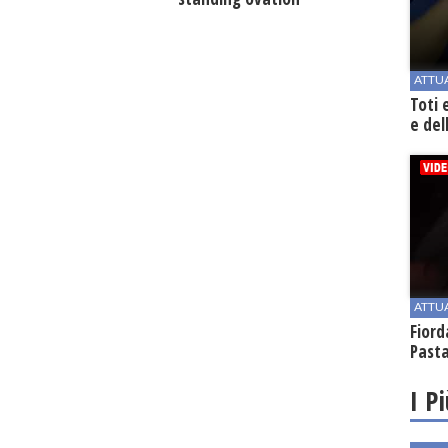
ATTU
Toti 
e del
ATTU
Fiord
Past
I P