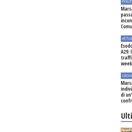
POLIT
Marsa
passa
incon
Comu
ATTU
Esodo
A29: 
traff
week
CRON
Marsa
indiv
di un
confr
post
Ult