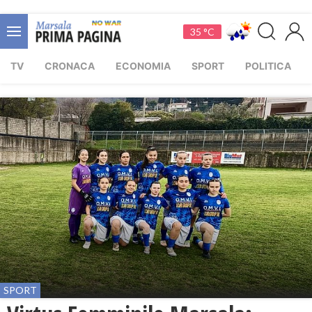
35 °C
TV
CRONACA
ECONOMIA
SPORT
POLITICA
SPORT