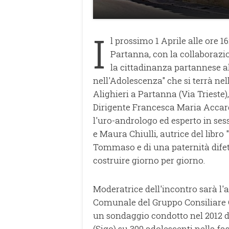
I
l prossimo 1 Aprile alle ore 
Partanna, con la collaborazio
la cittadinanza partannese al
nell'Adolescenza" che si terrà nell
Alighieri a Partanna (Via Trieste)
Dirigente Francesca Maria Accardo
l'uro-andrologo ed esperto in sess
e Maura Chiulli, autrice del libro
Tommaso e di una paternità difett
costruire giorno per giorno.
Moderatrice dell'incontro sarà l
Comunale del Gruppo Consiliare
un sondaggio condotto nel 2012 de
(Sigo) su 309 adolescenti nella fas