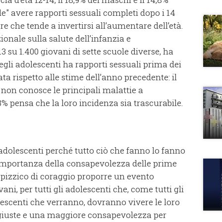
e" avere rapporti sessuali completi dopo i 14
e che tende a invertirsi all’aumentare dell’età.
onale sulla salute dell’infanzia e
3 su 1.400 giovani di sette scuole diverse, ha
degli adolescenti ha rapporti sessuali prima dei
ta rispetto alle stime dell’anno precedente: il
 non conosce le principali malattie a
3% pensa che la loro incidenza sia trascurabile.
adolescenti perché tutto ciò che fanno lo fanno
l'importanza della consapevolezza delle prime
n pizzico di coraggio proporre un evento
ni, per tutti gli adolescenti che, come tutti gli
olescenti che verranno, dovranno vivere le loro
 giuste e una maggiore consapevolezza per