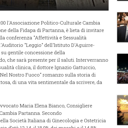
16:00 l'Associazione Politico-Culturale Cambia
ne della Fidapa di Partanna, è lieta di invitare
la conferenza "Affettività e Sessualità
'Auditorio "Leggio" dell'Istituto D'Aguirre-
, su gentile concessione della
, che sarà presente per il saluti. Interverranno
ualità clinica, il dottore Ignazio Gattuccio,
 "Nel Nostro Fuoco" romanzo sulla storia di
osa, di una vita sentimentale da scrivere, da
'avvocato Maria Elena Bianco, Consigliere
 Cambia Partanna. Secondo
lla Società Italiana di Ginecologia e Ostetricia
cia d’età 12-14, il 18,9% dei maschi e il 14,8%