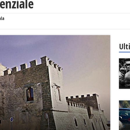
enziale
ala
Ult