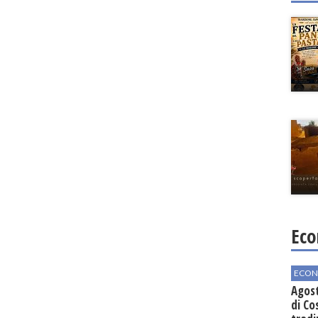
Eco
ECON
Agos
di Co