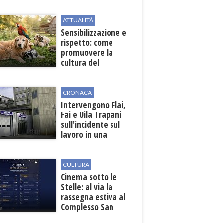
contrade marsalesi
ATTUALITÀ
Sensibilizzazione e
rispetto: come
promuovere la
cultura del
benessere animale
dopo la Legge
82/2025
CRONACA
Intervengono Flai,
Fai e Uila Trapani
sull'incidente sul
lavoro in una
cantina a Mazara
del Vallo
CULTURA
Cinema sotto le
Stelle: al via la
rassegna estiva al
Complesso San
Pietro