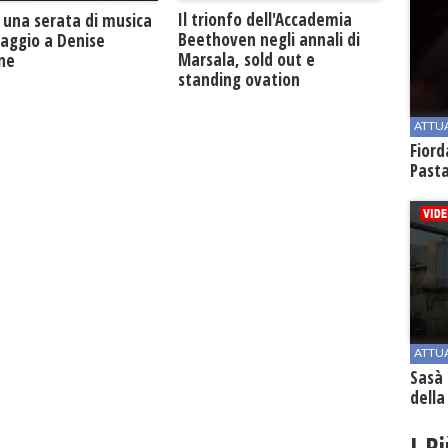
Il trionfo dell'Accademia
 una serata di musica
Beethoven negli annali di
maggio a Denise
Marsala, sold out e
one
standing ovation
ATTU
Fiord
Past
ATTU
Sasà 
della
I P