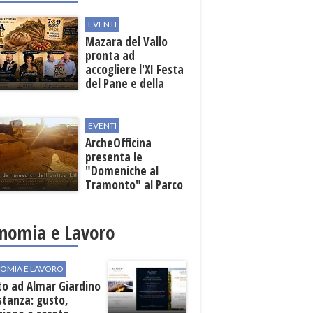
EVENTI
Mazara del Vallo
pronta ad
accogliere l'XI Festa
del Pane e della
Pasta
EVENTI
ArcheOfficina
presenta le
"Domeniche al
Tramonto" al Parco
Archeologico di
Lilibeo
nomia e Lavoro
OMIA E LAVORO
to ad Almar Giardino
stanza: gusto,