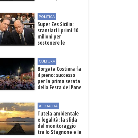
weekend
POLITICA
Super Zes Sicilia:
stanziati i primi 10
milioni per
sostenere le
imprese
CULTURA
​Borgata Costiera fa
il pieno: successo
per la prima serata
della Festa del Pane
e della Pasta
ATTUALITÀ
Tutela ambientale
e legalità: la sfida
del monitoraggio
tra lo Stagnone e le