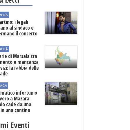
ALITÀ
rtino: i legali
cano al sindaco e
ermano il concerto
ALITÀ
erie di Marsala tra
amento e mancanza
rvizi: la rabbia delle
rade
ACA
matico infortunio
avoro a Mazara:
aio cade da una
 in una cantina
ola
imi Eventi