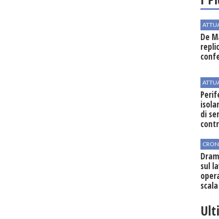
ATTU
De Ma
repli
conf
ATTU
Perif
isol
di se
cont
CRON
Dram
sul l
oper
scala
vinic
Ult