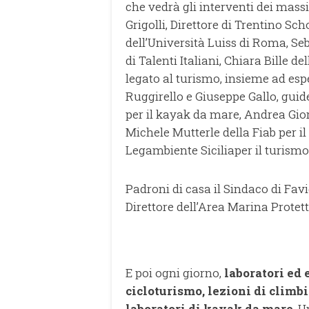
che vedrà gli interventi dei massim
Grigolli, Direttore di Trentino S
dell’Università Luiss di Roma, Seb
di Talenti Italiani, Chiara Bille 
legato al turismo, insieme ad espe
Ruggirello e Giuseppe Gallo, guid
per il kayak da mare, Andrea Gior
Michele Mutterle della Fiab per i
Legambiente Sicilia
per il turism
Padroni di casa il Sindaco di Fa
Direttore dell’Area Marina Protett
E poi ogni giorno,
laboratori ed 
cicloturismo, lezioni di climbi
laboratori di kayak da mare
. 