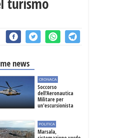
el turismo
ime news
CRONACA
Soccorso
dell'Aeronautica
Militare per
un'escursionista
ferita nella Riserva
dello Zingaro
POLITICA
Marsala,
sistemazione verde