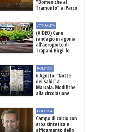
"Domeniche al
Tramonto" al Parco
Archeologico di
Lilibeo
ATTUALITÀ
(VIDEO) Cane
randagio in agonia
all'aeroporto di
Trapani-Birgi: lo
scempio della Sicilia
POLITICA
6 Agosto: “Notte
dei Saldi” a
Marsala. Modifiche
alla circolazione
nelle sedi viarie
interessate alla
manifestazione
POLITICA
Campo di calcio con
erba sintetica e
affidamento dello