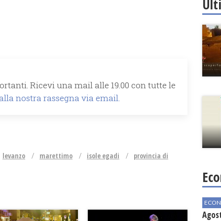
Ult
rtanti. Ricevi una mail alle 19.00 con tutte le
 alla nostra rassegna via email.
levanzo
marettimo
isole egadi
provincia di
Eco
ECON
Agos