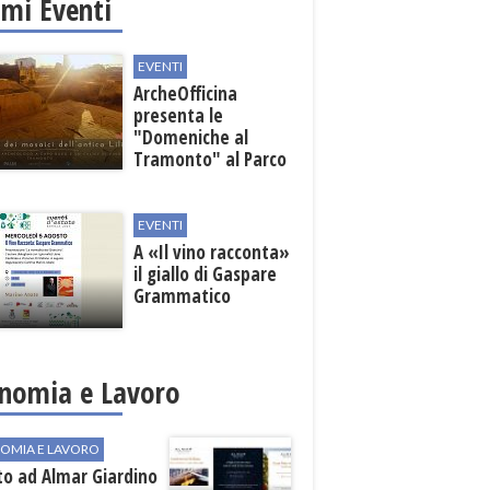
imi Eventi
EVENTI
ArcheOfficina
presenta le
"Domeniche al
Tramonto" al Parco
Archeologico di
Lilibeo
EVENTI
A «Il vino racconta»
il giallo di Gaspare
Grammatico
nomia e Lavoro
OMIA E LAVORO
to ad Almar Giardino