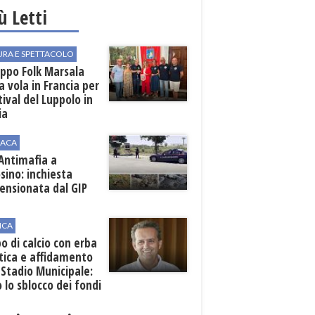
iù Letti
URA E SPETTACOLO
uppo Folk Marsala
a vola in Francia per
stival del Luppolo in
ia
ACA
 Antimafia a
sino: inchiesta
ensionata dal GIP
ICA
 di calcio con erba
tica e affidamento
 Stadio Municipale:
o lo sblocco dei fondi
nali