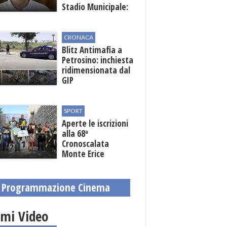
Stadio Municipale:
vicino lo sblocco dei
fondi regionali
CRONACA
Blitz Antimafia a
Petrosino: inchiesta
ridimensionata dal
GIP
SPORT
Aperte le iscrizioni
alla 68ª
Cronoscalata
Monte Erice
Programmazione Cinema
imi Video