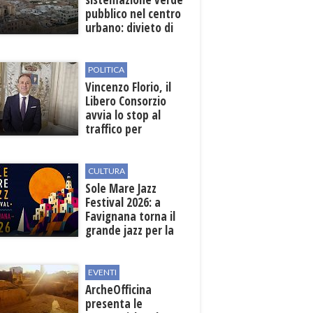
pubblico nel centro
urbano: divieto di
sosta nelle vie
interessate
POLITICA
Vincenzo Florio, il
Libero Consorzio
avvia lo stop al
traffico per
collegare la
stazione
all'aeroporto
CULTURA
Sole Mare Jazz
Festival 2026: a
Favignana torna il
grande jazz per la
quarta edizione
EVENTI
ArcheOfficina
presenta le