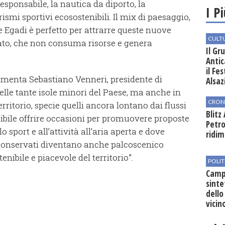
responsabile, la nautica da diporto, la
I P
smi sportivi ecosostenibili. Il mix di paesaggio,
e Egadi è perfetto per attrarre queste nuove
CULT
ato, che non consuma risorse e genera
Il Gr
Antic
il Fe
mmenta Sebastiano Venneri, presidente di
Alsaz
 nelle tante isole minori del Paese, ma anche in
CRON
erritorio, specie quelli ancora lontano dai flussi
Blitz
ibile offrire occasioni per promuovere proposte
Petro
o sport e all’attività all’aria aperta e dove
ridim
 conservati diventano anche palcoscenico
enibile e piacevole del territorio”.
POLIT
Campo
sinte
dello
vicin
regio