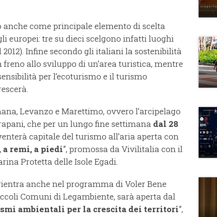
no anche come principale elemento di scelta
i europei: tre su dieci scelgono infatti luoghi
 2012). Infine secondo gli italiani la sostenibilità
freno allo sviluppo di un’area turistica, mentre
 sensibilità per l’ecoturismo e il turismo
rescerà.
gnana, Levanzo e Marettimo, ovvero l’arcipelago
 Trapani, che per un lungo fine settimana
dal 28
enterà capitale del turismo all’aria aperta con
 a remi, a piedi
”, promossa da Vivilitalia con il
ina Protetta delle Isole Egadi.
e rientra anche nel programma di Voler Bene
 Piccoli Comuni di Legambiente, sarà aperta dal
mi ambientali per la crescita dei territori
”,