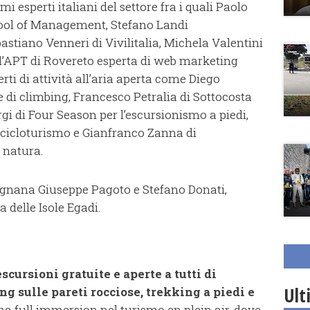
i esperti italiani del settore fra i quali Paolo
chool of Management, Stefano Landi
astiano Venneri di Vivilitalia, Michela Valentini
dell’APT di Rovereto esperta di web marketing
rti di attività all’aria aperta come Diego
e di climbing, Francesco Petralia di Sottocosta
gi di Four Season per l’escursionismo a piedi,
l cicloturismo e Gianfranco Zanna di
o natura.
vignana Giuseppe Pagoto e Stefano Donati,
a delle Isole Egadi.
escursioni gratuite e aperte a tutti di
Ult
ng sulle pareti rocciose, trekking a piedi e
Una full immersion nel turismo en plein air, dove