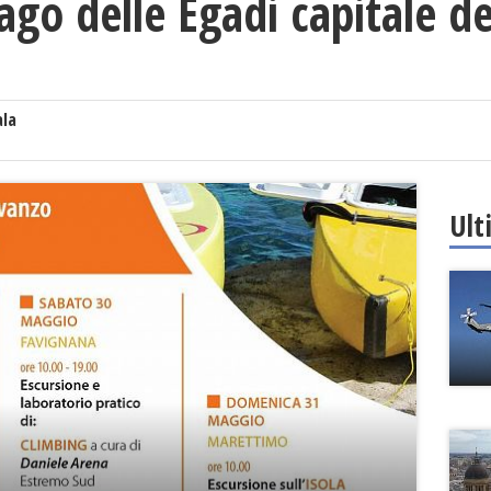
lago delle Egadi capitale d
ala
Ult