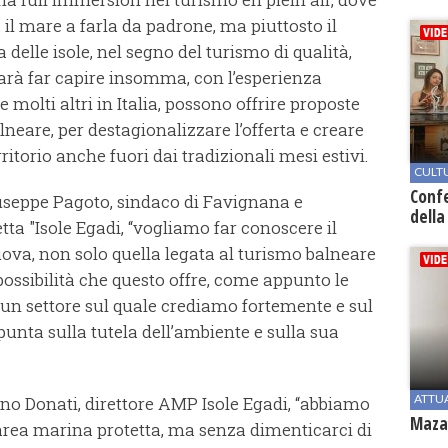
 il mare a farla da padrone, ma piuttosto il
 delle isole, nel segno del turismo di qualità,
sarà far capire insomma, con l’esperienza
e molti altri in Italia, possono offrire proposte
lneare, per destagionalizzare l’offerta e creare
itorio anche fuori dai tradizionali mesi estivi.
CULT
Conf
iuseppe Pagoto, sindaco di Favignana e
della
tta "Isole Egadi, “vogliamo far conoscere il
uova, non solo quella legata al turismo balneare
possibilità che questo offre, come appunto le
 E’ un settore sul quale crediamo fortemente e sul
unta sulla tutela dell’ambiente e sulla sua
ATTU
fano Donati, direttore AMP Isole Egadi, “abbiamo
Mazar
’area marina protetta, ma senza dimenticarci di